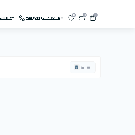
0
0
0
Клієнту
+38 (093) 717-70-18