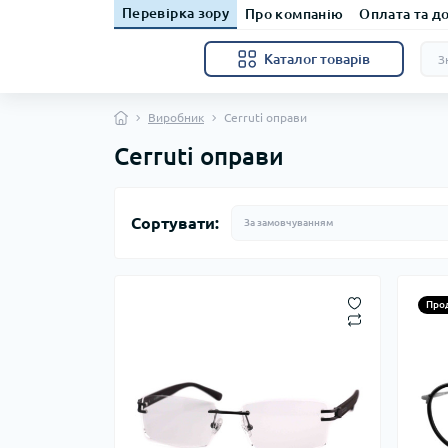
Перевірка зору
Про компанію
Оплата та д
Каталог товарів
Виробник
Cerruti оправи
Cerruti оправи
Сортувати:
Про