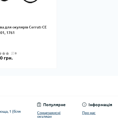
ва для окулярів Cerruti CE
 01, 1761
0
0 грн.
Популярне
Інформація
оща, 1 (біля
Сонцезахисні
Про нас
окуляри