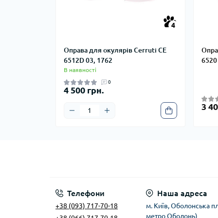
4
4
Оправа для окулярів Cerruti CE
Опра
6512D 03, 1762
6520
В наявності
0
4 500 грн.
3 40
Телефони
Наша адреса
+38 (093) 717-70-18
м. Київ, Оболонська пл
метро Оболонь)