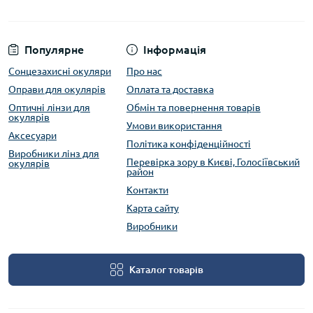
Популярне
Інформація
Сонцезахисні окуляри
Про нас
Оправи для окулярів
Оплата та доставка
Оптичні лінзи для
Обмін та повернення товарів
окулярів
Умови використання
Аксесуари
Політика конфіденційності
Виробники лінз для
Перевірка зору в Києві, Голосіївський
окулярів
район
Контакти
Карта сайту
Виробники
Каталог товарів