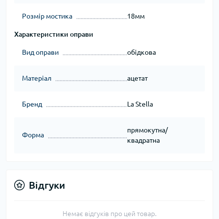
Розмір мостика
18мм
Характеристики оправи
Вид оправи
обідкова
Матеріал
ацетат
Бренд
La Stella
прямокутна/
Форма
квадратна
Відгуки
Немає відгуків про цей товар.