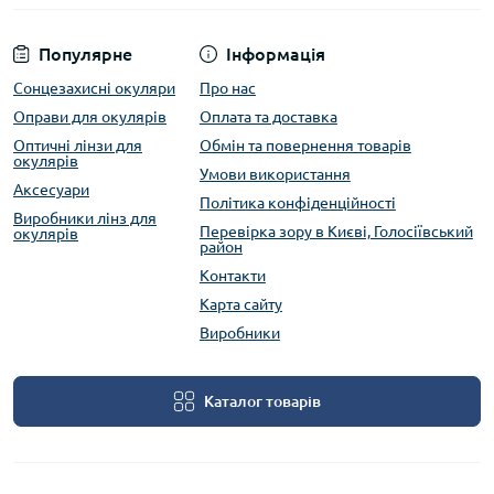
Популярне
Інформація
Сонцезахисні окуляри
Про нас
Оправи для окулярів
Оплата та доставка
Оптичні лінзи для
Обмін та повернення товарів
окулярів
Умови використання
Аксесуари
Політика конфіденційності
Виробники лінз для
Перевірка зору в Києві, Голосіївський
окулярів
район
Контакти
Карта сайту
Виробники
Каталог товарів