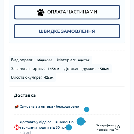
ОПЛАТА ЧАСТИНАМИ
ШВИДКЕ ЗАМОВЛЕННЯ
Вид оправи:
Матеріал:
обідкова
ацетат
Загальна ширина:
Довжина дужки:
145мм
150мм
Висота окуляра:
42мм
Доставка
Самовивіз з оптики - безкоштовно
Доставка у відділення Нової Пошти (за
За тарифами
тарифами пошти від 60 грн)
перевізника
1-3 дні