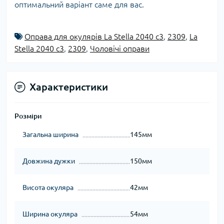
оптимальний варіант саме для вас.
Оправа для окулярів La Stella 2040 c3
,
2309
,
La
Stella 2040 c3
,
2309
,
Чоловічі оправи
Характеристики
Розміри
Загальна ширина
145мм
Довжина дужки
150мм
Висота окуляра
42мм
Ширина окуляра
54мм