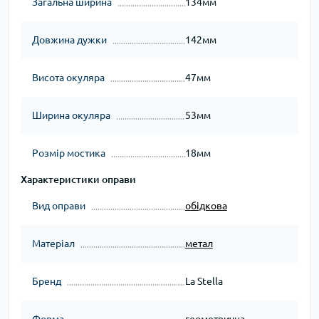
Загальна ширина
134мм
Довжина дужки
142мм
Висота окуляра
47мм
Ширина окуляра
53мм
Розмір мостика
18мм
Характеристики оправи
Вид оправи
обідкова
Матеріал
метал
Бренд
La Stella
Форма
геометрична