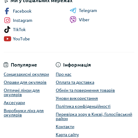
Ми у соціальних мережах
Telegram
Facebook
Viber
Instagram
TikTok
YouTube
Популярне
Інформація
Сонцезахисні окуляри
Про нас
Оправи для окулярів
Оплата та доставка
Оптичні лінзи для
Обмін та повернення товарів
окулярів
Умови використання
Аксесуари
Політика конфіденційності
Виробники лінз для
Перевірка зору в Києві, Голосіївський
окулярів
район
Контакти
Карта сайту