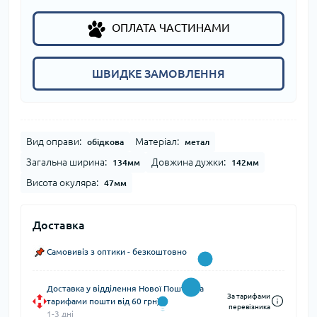
ОПЛАТА ЧАСТИНАМИ
ШВИДКЕ ЗАМОВЛЕННЯ
Вид оправи:
Матеріал:
обідкова
метал
Загальна ширина:
Довжина дужки:
134мм
142мм
Висота окуляра:
47мм
Доставка
Самовивіз з оптики - безкоштовно
Доставка у відділення Нової Пошти (за
За тарифами
тарифами пошти від 60 грн)
перевізника
1-3 дні