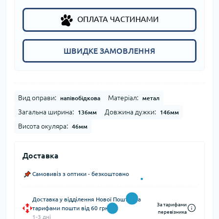
ОПЛАТА ЧАСТИНАМИ
ШВИДКЕ ЗАМОВЛЕННЯ
Вид оправи:
Матеріал:
напівобідкова
метал
Загальна ширина:
Довжина дужки:
136мм
146мм
Висота окуляра:
46мм
Доставка
Самовивіз з оптики - безкоштовно
Доставка у відділення Нової Пошти (за
За тарифами
тарифами пошти від 60 грн)
перевізника
1-3 дні