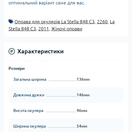
оптимальний варіант саме для вас.
Оправа для окулярів La Stella 848 С3
,
2260
,
La
Stella 848 С3
,
2011
,
Жіночі оправи
Характеристики
Розміри
Загальна ширина
136мм
Довжина дужки
146мм
Висота окуляра
46мм
Ширина окуляра
54мм