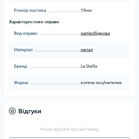
Розмір мостика
19мм
Характеристики оправи
Вид оправи
напівобідкова
Матеріал
метал
Бренд
La Stella
Форма
котяче око/метелик
Відгуки
Немає відгуків про цей товар.