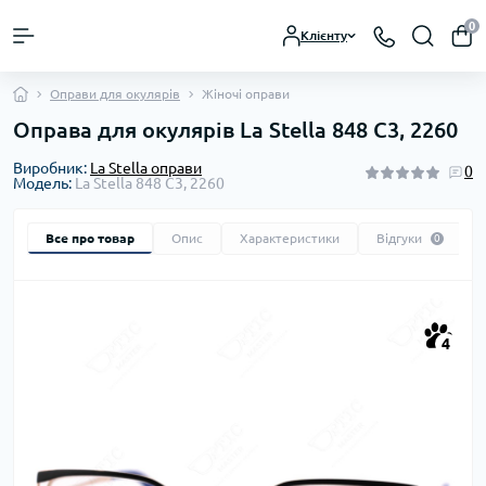
0
Клієнту
Оправи для окулярів
Жіночі оправи
Оправа для окулярів La Stella 848 С3, 2260
Виробник:
La Stella оправи
0
Модель:
La Stella 848 С3, 2260
Все про товар
Опис
Характеристики
Відгуки
0
4