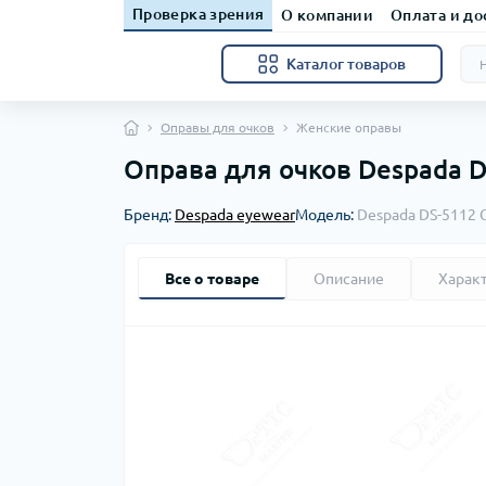
Проверка зрения
О компании
Оплата и до
Каталог товаров
Оправы для очков
Женские оправы
Оправа для очков Despada D
Бренд:
Despada eyewear
Модель:
Despada DS-5112 C
Все о товаре
Описание
Харак