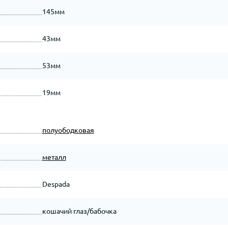
145мм
43мм
53мм
19мм
полуободковая
металл
Despada
кошачий глаз/бабочка