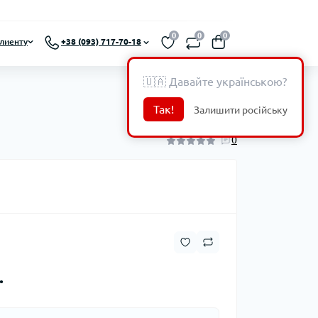
0
0
0
лиенту
+38 (093) 717-70-18
🇺🇦 Давайте українською?
Так!
Залишити російську
0
.