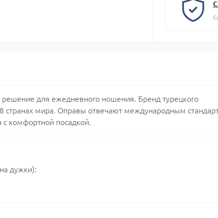
С
С
е решение для ежедневного ношения. Бренд турецкого
38 странах мира. Оправы отвечают международным стандар
 с комфортной посадкой.
на дужки):