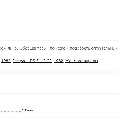
ором линз? Обращайтесь – поможем подобрать оптимальный
,
1982
,
Despada DS-5112 C2
,
1982
,
Женские оправы
135мм