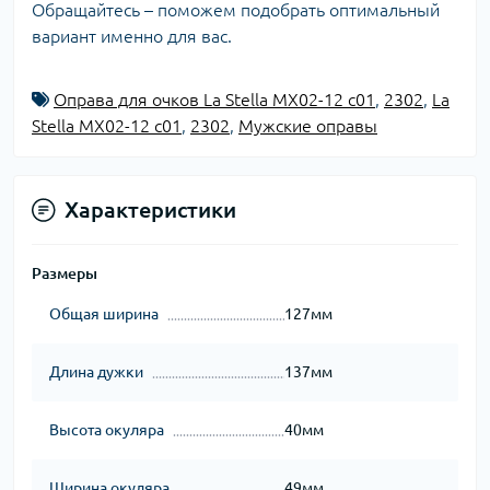
Обращайтесь – поможем подобрать оптимальный
вариант именно для вас.
Оправа для очков La Stella MX02-12 c01
,
2302
,
La
Stella MX02-12 c01
,
2302
,
Мужские оправы
Характеристики
Размеры
Общая ширина
127мм
Длина дужки
137мм
Высота окуляра
40мм
Ширина окуляра
49мм