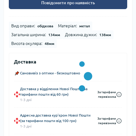
Повідомити про наявність
Вид оправи:
Матеріал:
обідкова
метал
Загальна ширина:
Довжина дужки:
134мм
138мм
Висота окуляра:
48мм
Доставка
Самовивіз з оптики - безкоштовно
Доставка у відділення Нової Пошти (за
За тарифами
тарифами пошти від 60 грн)
перевізника
1-3 дні
Адресна доставка кур'єром Нової Пошти
За тарифами
(за тарифами пошти від 100 грн)
перевізника
1-3 дні