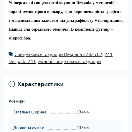
Універсальні сонцезахисні окуляри Despada у металевій
оправі темно-сірого кольору, сіро-коричнева лінза градієнт
з максимальним захистом від ультрафіолету + поляризація.
Підійде для середнього обличчя. В комплекті футляр +
мікрофібра.
Сонцезахисні окуляри Despada 2282 c02
,
241
,
Despada 241
,
Жіночі сонцезахисні окуляри
Характеристики
Розміри
Загальна ширина
134мм
Довжина дужки
138мм