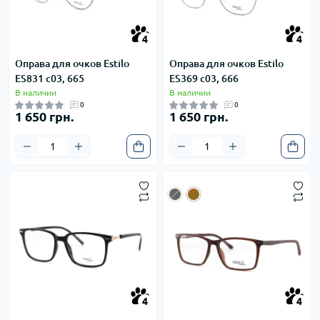
4
4
4
4
Оправа для очков Estilo
Оправа для очков Estilo
ES831 с03, 665
ES369 с03, 666
В наличии
В наличии
0
0
1 650 грн.
1 650 грн.
4
4
4
4