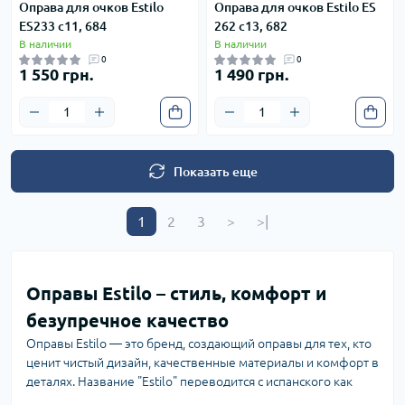
Оправа для очков Estilo
Оправа для очков Estilo ES
ES233 c11, 684
262 c13, 682
В наличии
В наличии
0
0
1 550 грн.
1 490 грн.
Показать еще
1
2
3
>
>|
Оправы Estilo – стиль, комфорт и
безупречное качество
Оправы Estilo — это бренд, создающий оправы для тех, кто
ценит чистый дизайн, качественные материалы и комфорт в
деталях. Название "Estilo" переводится с испанского как
"стиль" — и это полностью отражает философию бренда: