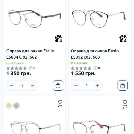
4
4
4
4
Оправа для очков Estilo
Оправа для очков Estilo
ES834 C 02, 662
ES352 с02, 663
В наличии
В наличии
0
0
1 350 грн.
1 550 грн.