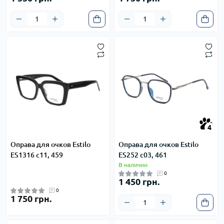
4
4
Оправа для очков Estilo
Оправа для очков Estilo
ES1316 c11, 459
ES252 c03, 461
В наличии
0
1 450 грн.
0
1 750 грн.