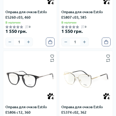
4
4
4
4
Оправа для очков Estilo
Оправа для очков Estilo
ES260 c03, 460
ES807 c03, 585
В наличии
В наличии
0
0
1 550 грн.
1 550 грн.
4
4
4
4
Оправа для очков Estilo
Оправа для очков Estilo
ES806 c12, 360
ES374 c02, 362