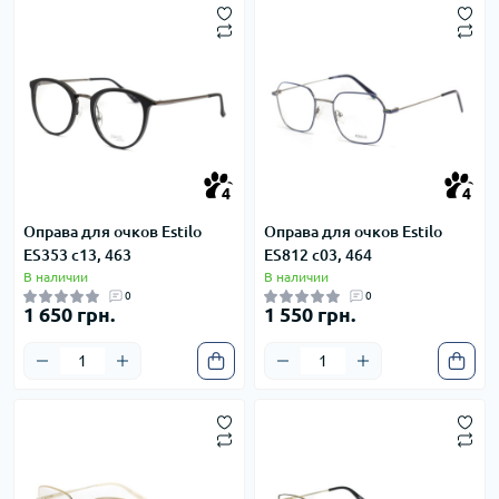
4
4
4
4
Оправа для очков Estilo
Оправа для очков Estilo
ES353 c13, 463
ES812 c03, 464
В наличии
В наличии
0
0
1 650 грн.
1 550 грн.