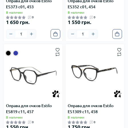
Оправа для очков Estilo
Оправа для очков Estilo
ES373 c01, 453
ES352 c01, 454
В наличии
В наличии
0
0
1 650 грн.
1 550 грн.
4
4
4
4
Оправа для очков Estilo
Оправа для очков Estilo
ES819 c11, 457
ES1309 c11, 458
В наличии
В наличии
0
0
1 550 грн.
1 750 грн.