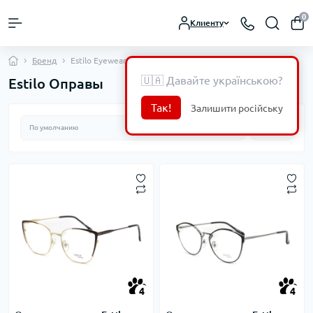
0
Клиенту
Бренд
Estilo Eyewear
🇺🇦 Давайте українською?
Estilo Оправы
Так!
Залишити російську
4
4
4
4