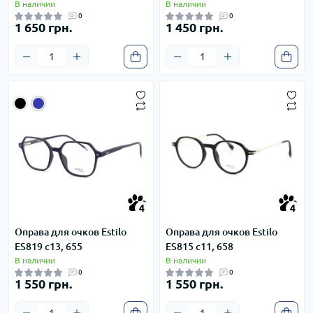
В наличии
В наличии
0
0
1 650 грн.
1 450 грн.
4
4
4
4
Оправа для очков Estilo
Оправа для очков Estilo
ES819 c13, 655
ES815 с11, 658
В наличии
В наличии
0
0
1 550 грн.
1 550 грн.