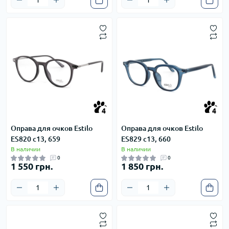
4
4
4
4
Оправа для очков Estilo
Оправа для очков Estilo
ES820 с13, 659
ES829 с13, 660
В наличии
В наличии
0
0
1 550 грн.
1 850 грн.