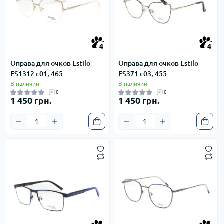
4
4
4
4
Оправа для очков Estilo
Оправа для очков Estilo
ES1312 c01, 465
ES371 c03, 455
В наличии
В наличии
0
0
1 450 грн.
1 450 грн.