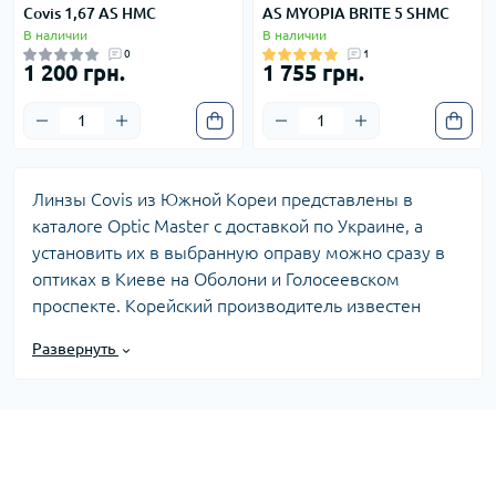
Covis 1,67 AS HMC
AS MYOPIA BRITE 5 SHMC
В наличии
В наличии
0
1
1 200 грн.
1 755 грн.
Линзы Covis из Южной Кореи представлены в
каталоге Optic Master с доставкой по Украине, а
установить их в выбранную оправу можно сразу в
оптиках в Киеве на Оболони и Голосеевском
проспекте. Корейский производитель известен
высокой точностью оптических характеристик и
Развернуть
современными технологиями полировки, что
обеспечивает чёткость зрения без искажений по
краям линзы. Цены на линзы Covis стартуют от
среднего сегмента, а покупку можно оформить с
оплатой частями. Консультанты помогут
определиться с типом покрытия и диоптриями по