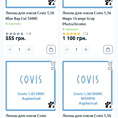
4
4
4
4
Линзы для очков Covis 1,56
Линзы для очков Covis 1,56
Blue Ray Cut SHMC
Magic Orange Gray
В наличии
Photochromic
В наличии
0
2
555 грн.
1 100 грн.
4
4
4
4
Линзы для очков Covis
Линзы для очков Covis 1,56