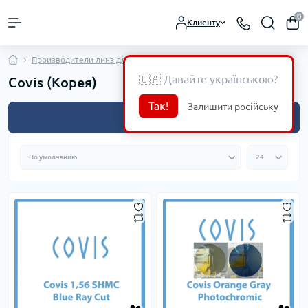
0
Клиенту
Производители линз для очков
Covis (Корея)
🇺🇦 Давайте українською?
Covis (Корея)
Так!
Залишити російську
Фильтр