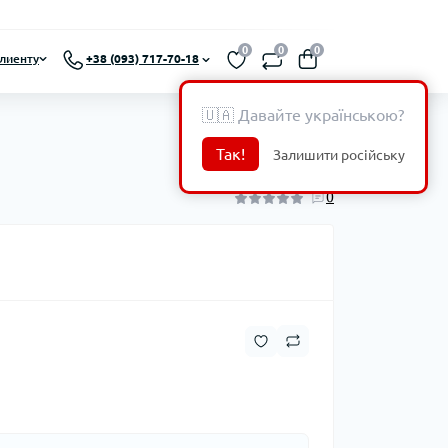
0
0
0
лиенту
+38 (093) 717-70-18
🇺🇦 Давайте українською?
Так!
Залишити російську
0