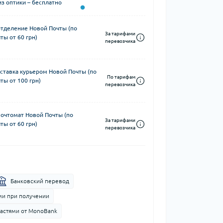
з оптики – бесплатно
отделение Новой Почты (по
За тарифами
ты от 60 грн)
перевозчика
ставка курьером Новой Почты (по
По тарифам
ты от 100 грн)
перевозчика
почтомат Новой Почты (по
За тарифами
ты от 60 грн)
перевозчика
Банковский перевод
и при получении
частями от MonoBank