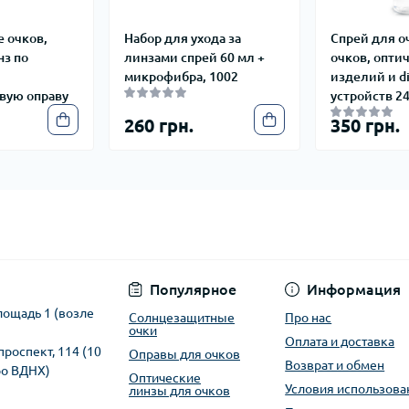
 очков,
Набор для ухода за
Спрей для о
нз по
линзами спрей 60 мл +
очков, опти
микрофибра, 1002
изделий и di
вую оправу
устройств 24
260 грн.
350 грн.
Популярное
Информация
лощадь 1 (возле
Солнцезащитные
Про нас
очки
Оплата и доставка
проспект, 114 (10
Оправы для очков
Возврат и обмен
ро ВДНХ)
Оптические
Условия использова
линзы для очков