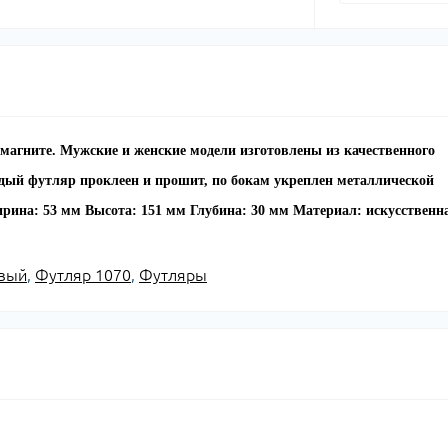
агните. Мужские и женские модели изготовлены из качественного
дый футляр проклеен и прошит, по бокам укреплен металлической
рина: 53 мм
Высота: 151 мм
Глубина: 30 мм
Материал: искусственн
евый
,
Футляр 1070
,
Футляры