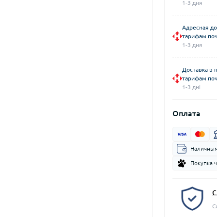
1-3 дня
Адресная до
тарифам поч
1-3 дня
Доставка в 
тарифам поч
1-3 дні
Оплата
Наличным
Покупка 
С
С