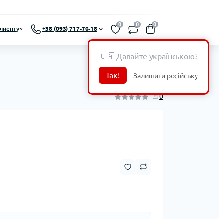
0
0
0
лиенту
+38 (093) 717-70-18
🇺🇦 Давайте українською?
Так!
Залишити російську
0