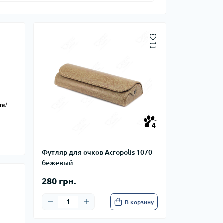
ая/
4
Футляр для очков Acropolis 1070
бежевый
280 грн.
В корзину