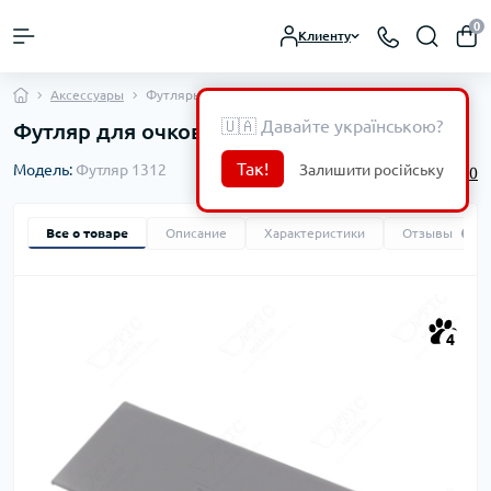
0
Клиенту
Аксессуары
Футляры
🇺🇦 Давайте українською?
Футляр для очков Fonex 1312
Так!
Залишити російську
Модель:
Футляр 1312
0
Все о товаре
Описание
Характеристики
Отзывы
0
4