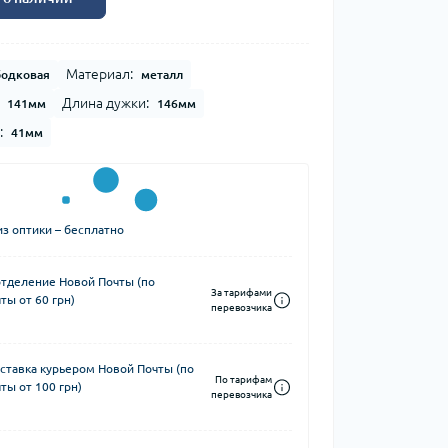
Материал:
бодковая
металл
Длина дужки:
141мм
146мм
:
41мм
з оптики – бесплатно
отделение Новой Почты (по
За тарифами
ты от 60 грн)
перевозчика
ставка курьером Новой Почты (по
По тарифам
ты от 100 грн)
перевозчика