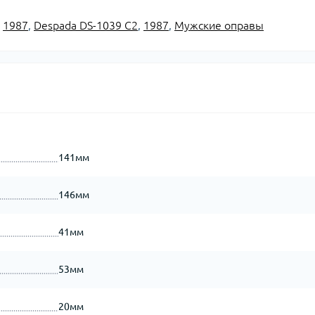
,
1987
,
Despada DS-1039 C2
,
1987
,
Мужские оправы
141мм
146мм
41мм
53мм
20мм