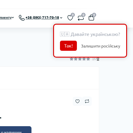
0
0
0
лиенту
+38 (093) 717-70-18
🇺🇦 Давайте українською?
Так!
Залишити російську
0
.
 о наличии