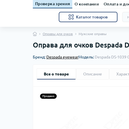
Проверка зрения
О компании
Оплата и до
Каталог товаров
Оправы для очков
Мужские оправы
Оправа для очков Despada D
Бренд:
Despada eyewear
Модель:
Despada DS-1039 C
Все о товаре
Описание
Харак
Продано