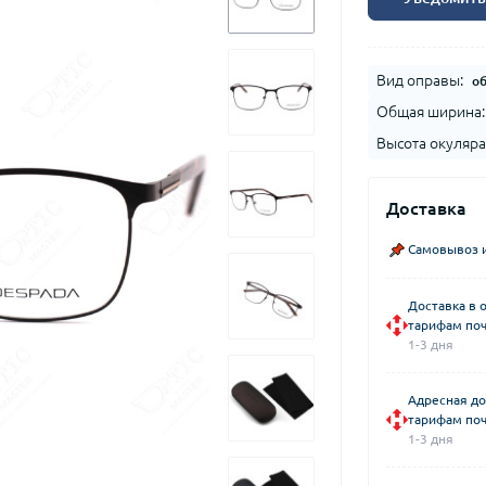
Вид оправы:
о
Общая ширина:
Высота окуляра
Доставка
Самовывоз и
Доставка в 
тарифам поч
1-3 дня
Адресная до
тарифам поч
1-3 дня