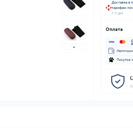
Доставка в 
тарифам поч
1-3 дні
Оплата
Наличным
Покупка 
С
С