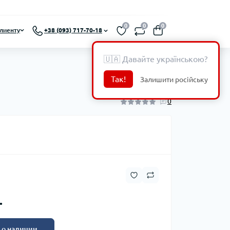
0
0
0
лиенту
+38 (093) 717-70-18
🇺🇦 Давайте українською?
Так!
Залишити російську
0
.
 о наличии