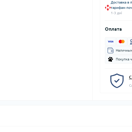
Доставка в 
тарифам поч
1-3 дні
Оплата
Наличным
Покупка 
С
С