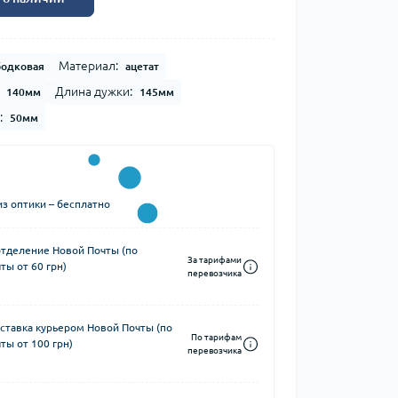
Материал:
бодковая
ацетат
Длина дужки:
140мм
145мм
:
50мм
з оптики – бесплатно
отделение Новой Почты (по
За тарифами
ты от 60 грн)
перевозчика
ставка курьером Новой Почты (по
По тарифам
ты от 100 грн)
перевозчика