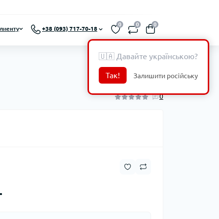
0
0
0
лиенту
+38 (093) 717-70-18
🇺🇦 Давайте українською?
Так!
Залишити російську
0
.