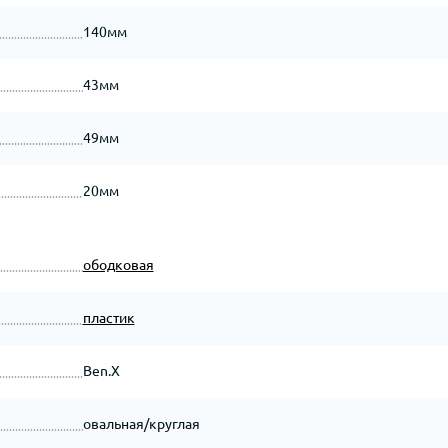
140мм
43мм
49мм
20мм
ободковая
пластик
Ben.X
овальная/круглая