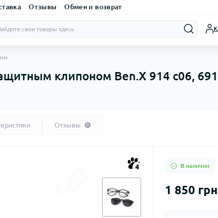
ставка
Отзывы
Обмен и возврат
К
ами
ащитным клипоном Ben.X 914 с06, 691
теристики
Отзывы
0
В наличии
4
1 850 грн