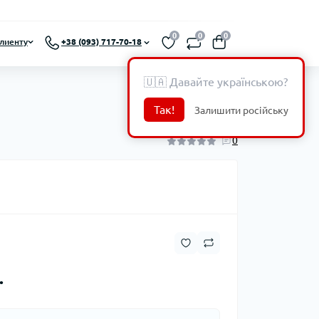
0
0
0
лиенту
+38 (093) 717-70-18
🇺🇦 Давайте українською?
Так!
Залишити російську
0
.