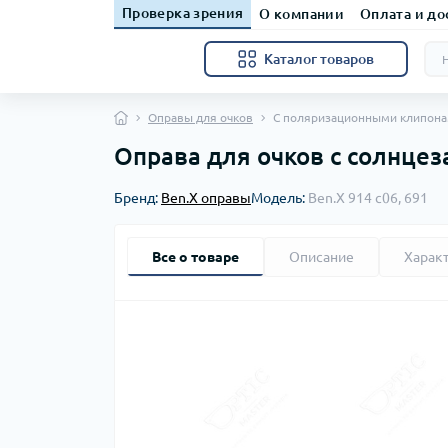
Проверка зрения
О компании
Оплата и до
Каталог товаров
Оправы для очков
С поляризационными клипон
Оправа для очков с солнцез
Бренд:
Ben.X оправы
Модель:
Ben.X 914 с06, 691
Все о товаре
Описание
Харак