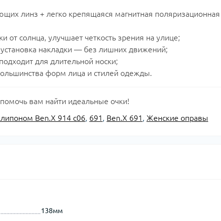
ующих линз + легко крепящаяся магнитная поляризационная
 от солнца, улучшает четкость зрения на улице;
 установка накладки — без лишних движений;
подходит для длительной носки;
большинства форм лица и стилей одежды.
 помочь вам найти идеальные очки!
липоном Ben.X 914 с06
,
691
,
Ben.X 691
,
Женские оправы
138мм