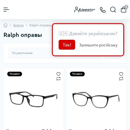
0
Клиенту
Бренд
Ralph оправы
🇺🇦 Давайте українською?
Ralph оправы
Так!
Залишити російську
Продано
Продано