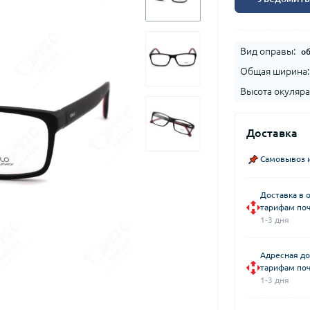
Вид оправы:
о
Общая ширина:
Высота окуляра
Доставка
Самовывоз и
Доставка в 
тарифам поч
1-3 дня
Адресная до
тарифам поч
1-3 дня