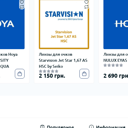
чков Hoya
Линзы для очков
Линзы для о
NSITY
Starvision Jet Star 1,67 AS
NULUX EYAS 
AQUA
HSC by Seiko
.
2 150 грн.
2 690 грн
Популярное
Информация