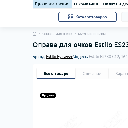
Проверка зрения
О компании
Оплата и до
Каталог товаров
Оправы для очков
Мужские оправы
Оправа для очков Estilo ES2
Бренд:
Estilo Eyewear
Модель:
Estilo ES230 C12, 16
Все о товаре
Описание
Харак
Продано