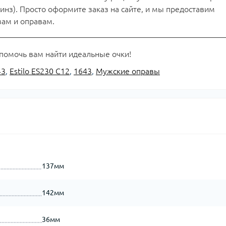
инз). Просто оформите заказ на сайте, и мы предоставим
ам и оправам.
 помочь вам найти идеальные очки!
43
,
Estilo ES230 C12
,
1643
,
Мужские оправы
137мм
142мм
36мм