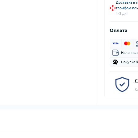
Доставка в 
тарифам поч
1-3 дні
Оплата
Наличным
Покупка 
С
С