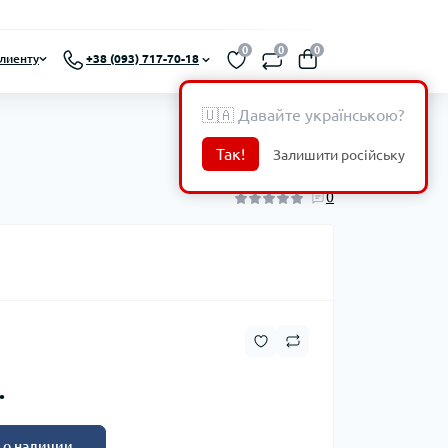
0
0
0
лиенту
+38 (093) 717-70-18
🇺🇦 Давайте українською?
Так!
Залишити російську
0
.
 о наличии