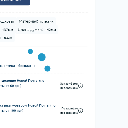
Материал:
бодковая
пластик
Длина дужки:
137мм
142мм
:
36мм
з оптики – бесплатно
отделение Новой Почты (по
За тарифами
ты от 60 грн)
перевозчика
ставка курьером Новой Почты (по
По тарифам
ты от 100 грн)
перевозчика