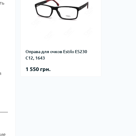
ть
Оправа для очков Estilo ES230
C12, 1643
1 550 грн.
я
кие