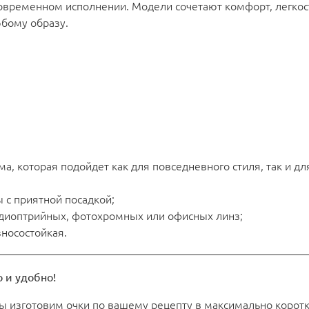
 современном исполнении. Модели сочетают комфорт, легкос
бому образу.
, которая подойдет как для повседневного стиля, так и дл
 с приятной посадкой;
я диоптрийных, фотохромных или офисных линз;
зносостойкая.
 и удобно!
мы изготовим очки по вашему рецепту в максимально корот