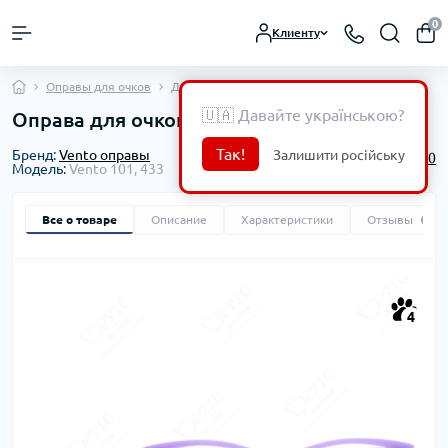
0
Клиенту
Оправы для очков
Детские оправы
🇺🇦 Давайте українською?
Оправа для очков Vento 101, 433
Так!
Залишити російську
Бренд:
Vento оправы
0
Модель:
Vento 101, 433
Все о товаре
Описание
Характеристики
Отзывы
0
4