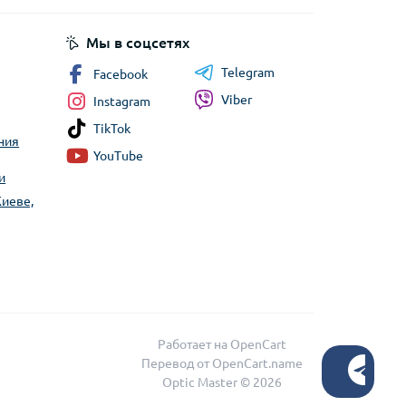
Мы в соцсетях
Telegram
Facebook
Viber
Instagram
TikTok
ния
YouTube
и
Киеве,
Работает на
OpenCart
Перевод от
OpenCart.name
Optic Master © 2026