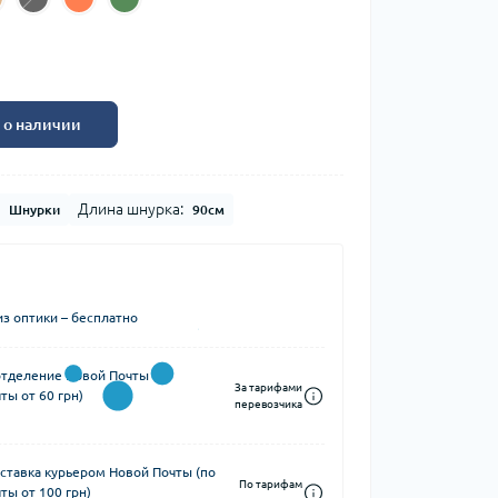
 о наличии
Длина шнурка:
Шнурки
90см
з оптики – бесплатно
отделение Новой Почты (по
За тарифами
ты от 60 грн)
перевозчика
ставка курьером Новой Почты (по
По тарифам
ты от 100 грн)