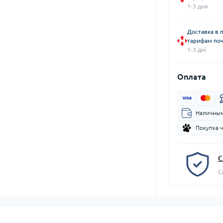
1-3 дня
Доставка в 
тарифам поч
1-3 дні
Оплата
Наличным
Покупка 
С
С