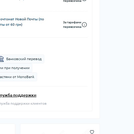
перевозчика
почтомат Новой Почты (по
За тарифами
ты от 60 грн)
перевозчика
Банковский перевод
и при получении
частями от MonoBank
лужба поддержки
лужба поддержки клиентов