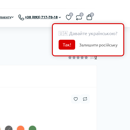
0
0
0
лиенту
+38 (093) 717-70-18
🇺🇦 Давайте українською?
Так!
Залишити російську
0