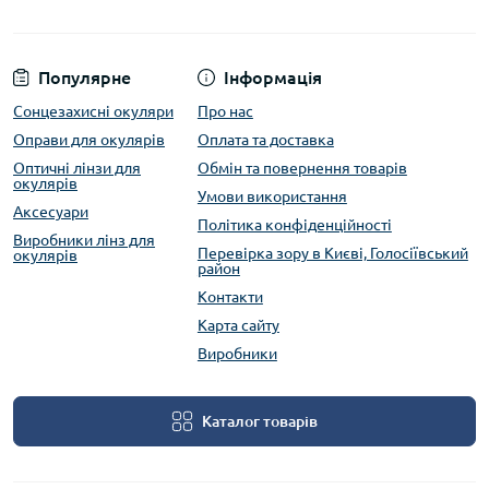
Популярне
Інформація
Сонцезахисні окуляри
Про нас
Оправи для окулярів
Оплата та доставка
Оптичні лінзи для
Обмін та повернення товарів
окулярів
Умови використання
Аксесуари
Політика конфіденційності
Виробники лінз для
Перевірка зору в Києві, Голосіївський
окулярів
район
Контакти
Карта сайту
Виробники
Каталог товарів