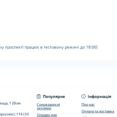
ому проспекті працює в тестовому режимі до 18:00)
Популярне
Інформація
оща, 1 (біля
Сонцезахисні
Про нас
окуляри
Оплата та доставка
 проспект, 114 (10
Оправи для