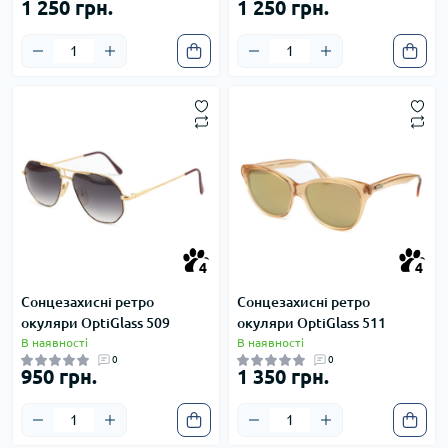
1 250 грн.
1 250 грн.
4
4
4
4
Сонцезахисні ретро
Сонцезахисні ретро
окуляри OptiGlass 509
окуляри OptiGlass 511
В наявності
В наявності
0
0
950 грн.
1 350 грн.