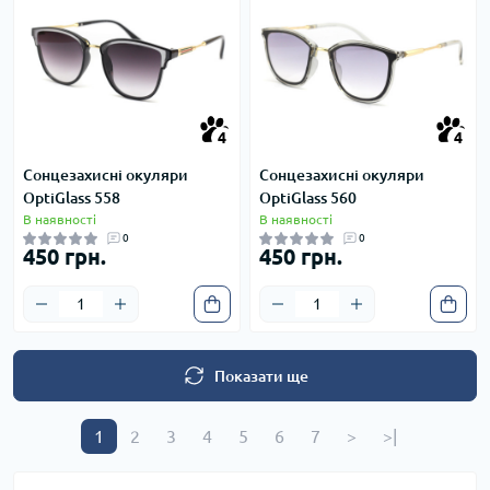
4
4
4
4
Сонцезахисні окуляри
Сонцезахисні окуляри
OptiGlass 558
OptiGlass 560
В наявності
В наявності
0
0
450 грн.
450 грн.
Показати ще
1
2
3
4
5
6
7
>
>|