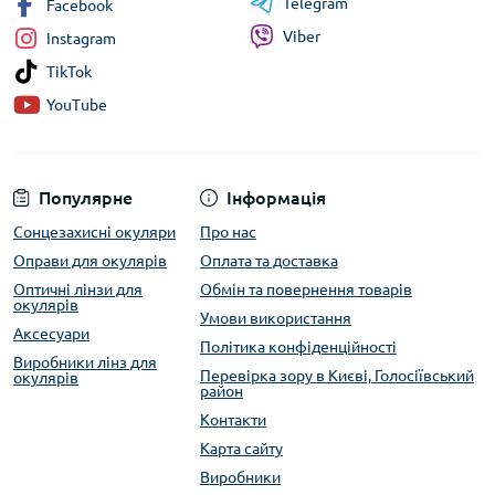
Telegram
Facebook
Viber
Instagram
TikTok
YouTube
Популярне
Інформація
Сонцезахисні окуляри
Про нас
Оправи для окулярів
Оплата та доставка
Оптичні лінзи для
Обмін та повернення товарів
окулярів
Умови використання
Аксесуари
Політика конфіденційності
Виробники лінз для
Перевірка зору в Києві, Голосіївський
окулярів
район
Контакти
Карта сайту
Виробники