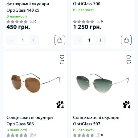
фотохромні окуляри
OptiGlass 500
OptiGlass 448 с5
В наявності
В наявності
0
0
450 грн.
1 250 грн.
4
4
4
4
Сонцезахисні окуляри
Сонцезахисні окуляри
OptiGlass 506
OptiGlass 507
В наявності
В наявності
0
0