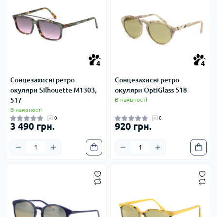
4
4
4
4
Сонцезахисні ретро
Сонцезахисні ретро
окуляри Silhouette M1303,
окуляри OptiGlass 518
517
В наявності
В наявності
0
0
3 490 грн.
920 грн.