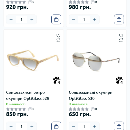
0
0
920 грн.
980 грн.
4
4
4
4
Сонцезахисні ретро
Сонцезахисні окуляри
окуляри OptiGlass 528
OptiGlass 530
В наявності
В наявності
0
0
850 грн.
650 грн.