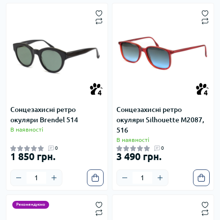
4
4
4
4
Сонцезахисні ретро
Сонцезахисні ретро
окуляри Brendel 514
окуляри Silhouette M2087,
В наявності
516
В наявності
0
0
1 850 грн.
3 490 грн.
Рекомендуємо