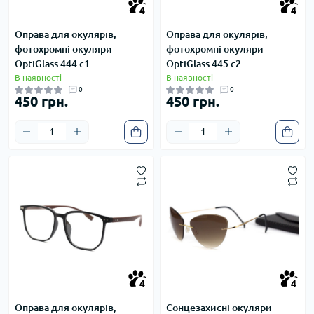
4
4
4
4
Оправа для окулярів,
Оправа для окулярів,
фотохромні окуляри
фотохромні окуляри
OptiGlass 444 с1
OptiGlass 445 с2
В наявності
В наявності
0
0
450 грн.
450 грн.
4
4
4
4
Оправа для окулярів,
Сонцезахисні окуляри