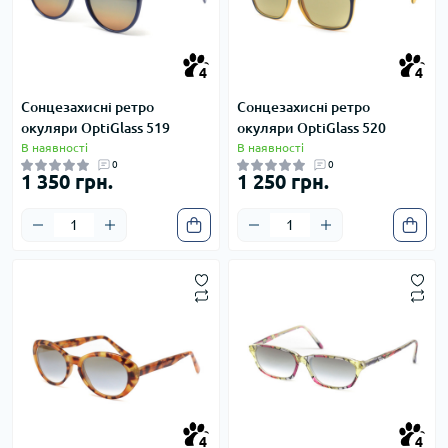
4
4
4
4
Сонцезахисні ретро
Сонцезахисні ретро
окуляри OptiGlass 519
окуляри OptiGlass 520
В наявності
В наявності
0
0
1 350 грн.
1 250 грн.
4
4
4
4