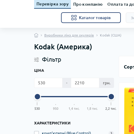
Перевірка зору
Про компанію
Оплата та д
Каталог товарів
Виробники лінз для окулярів
Kodak (США)
Kodak (Америка)
Фільтр
Сор
ЦІНА
-
грн.
530
950
1,4 тис.
1,8 тис.
2,2 тис.
ХАРАКТЕРИСТИКИ
комп’ютерні (Blue Control)
3