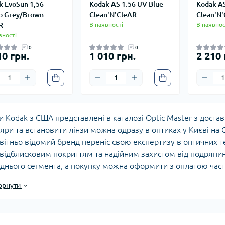
k EvoSun 1,56
Kodak AS 1.56 UV Blue
Kodak AS
o Grey/Brown
Clean'N'CleAR
Clean'N
R
В наявності
В наявнос
вності
0
0
10 грн.
1 010 грн.
2 210 
и Kodak з США представлені в каталозі Optic Master з доставк
яри та встановити лінзи можна одразу в оптиках у Києві на О
вітньо відомий бренд переніс свою експертизу в оптичних те
відблисковим покриттям та надійним захистом від подряпин.
днього сегмента, а покупку можна оформити з оплатою час
брати параметри лінз за рецептом лікаря та типом оправи, а
орнути
нтія.
риканська якість та інновації для вашого зо