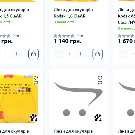
и для окулярів
Лінзи для окулярів
Лінзи д
k 1,5 CleAR
Kodak 1,6 CleAR
Kodak AS
вності
В наявності
Clean'N
В наявнос
0
0
 грн.
1 140 грн.
1 670 
4
4
4
4
и для окулярів
Лінзи для окулярів
Лінзи д