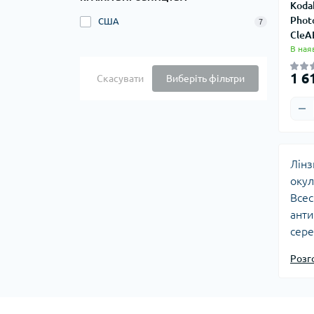
Koda
Phot
США
7
CleA
В ная
1 6
Скасувати
Виберіть фільтри
Лінз
окул
Всес
анти
сере
піді
Розг
гара
Аме