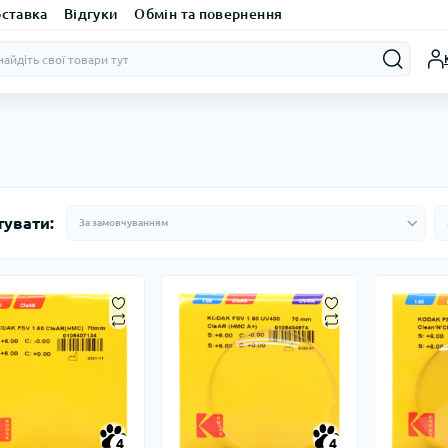
оставка
Відгуки
Обмін та повернення
тувати:
4
4
4
4