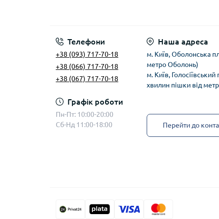
яки
Koda
опти
трад
Телефони
Наша адреса
виго
+38 (093) 717-70-18
м. Київ, Оболонська пл
найк
метро Оболонь)
+38 (066) 717-70-18
м. Київ, Голосіївський
+38 (067) 717-70-18
Завд
хвилин пішки від мет
поєд
Графік роботи
мето
Пн-Пт: 10:00-20:00
прир
Сб-Нд 11:00-18:00
Перейти до конта
виро
Особ
урах
част
очей
відп
В ас