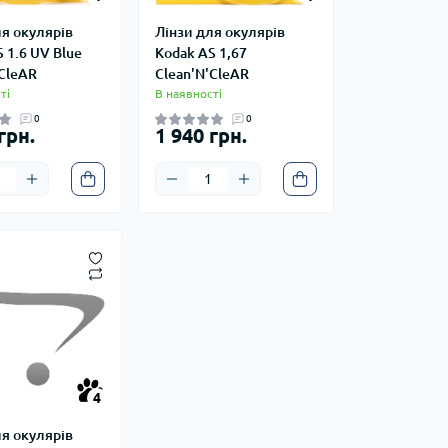
ля окулярів
Лінзи для окулярів
 1.6 UV Blue
Kodak AS 1,67
'CleAR
Clean'N'CleAR
ті
В наявності
0
0
грн.
1 940 грн.
4
4
ля окулярів