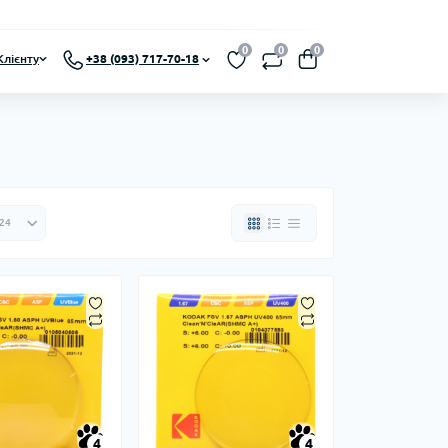
0
0
0
Клієнту
+38 (093) 717-70-18
4
4
4
4