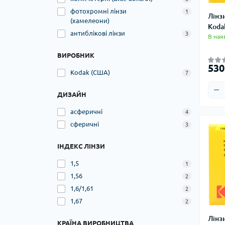
фотохромні лінзи
1
Лінз
(хамелеони)
Koda
антиблікові лінзи
3
В ная
ВИРОБНИК
530
Kodak (США)
7
ДИЗАЙН
асферичні
4
сферичні
3
ІНДЕКС ЛІНЗИ
1,5
1
1,56
2
1,6/1,61
2
1,67
2
Лінз
КРАЇНА ВИРОБНИЦТВА