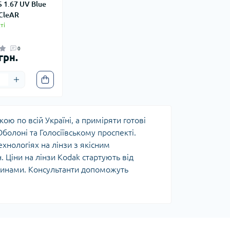
 1.67 UV Blue
'CleAR
ті
0
грн.
ою по всій Україні, а приміряти готові
болоні та Голосіївському проспекті.
хнологіях на лінзи з якісним
 Ціни на лінзи Kodak стартують від
тинами. Консультанти допоможуть
 на всю продукцію бренду діє офіційна
ру: Kodak — оптичні лінзи,