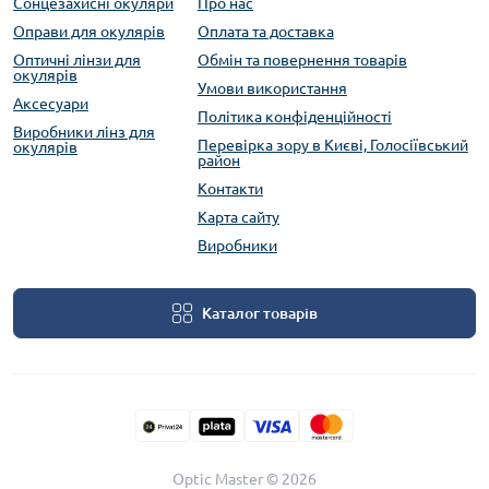
Сонцезахисні окуляри
Про нас
Оправи для окулярів
Оплата та доставка
Оптичні лінзи для
Обмін та повернення товарів
окулярів
Умови використання
Аксесуари
Політика конфіденційності
Виробники лінз для
Перевірка зору в Києві, Голосіївський
окулярів
район
Контакти
Карта сайту
Виробники
Каталог товарів
Optic Master © 2026