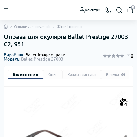
0
Клієнту
Оправи для окулярів
Жіночі оправи
Оправа для окулярів Ballet Prestige 27003
C2, 951
Виробник:
Ballet Image оправи
0
Модель:
Ballet Prestige 27003
Все про товар
Опис
Характеристики
Відгуки
0
4