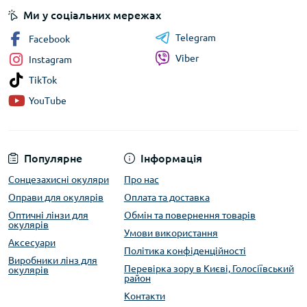
Ми у соціальних мережах
Telegram
Facebook
Viber
Instagram
TikTok
YouTube
Популярне
Інформація
Сонцезахисні окуляри
Про нас
Оправи для окулярів
Оплата та доставка
Оптичні лінзи для
Обмін та повернення товарів
окулярів
Умови використання
Аксесуари
Політика конфіденційності
Виробники лінз для
Перевірка зору в Києві, Голосіївський
окулярів
район
Контакти