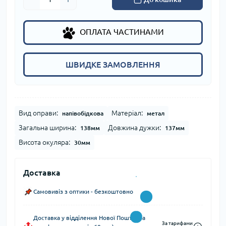
ОПЛАТА ЧАСТИНАМИ
ШВИДКЕ ЗАМОВЛЕННЯ
Вид оправи:
Матеріал:
напівобідкова
метал
Загальна ширина:
Довжина дужки:
138мм
137мм
Висота окуляра:
30мм
Доставка
Самовивіз з оптики - безкоштовно
Доставка у відділення Нової Пошти (за
За тарифами