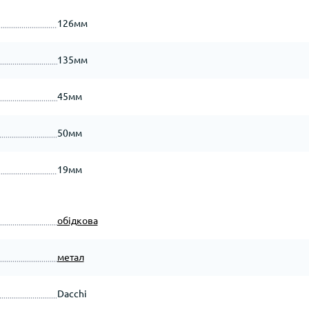
126мм
135мм
45мм
50мм
19мм
обідкова
метал
Dacchi