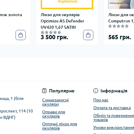
лок золота
Лінзи для окулярів
Лінзи для о
Optimize AS Defender
Computron 1
UV420 1,67 SATIN
3 500 грн.
565 грн.
Популярне
Інформація
оща, 1 (біля
Сонцезахисні
Про нас
окуляри
Оплата та доставка
 проспект, 114 (10
Оправи для
Обмін та поверненн
окулярів
ро ВДНГ)
товарів
Оптичні лінзи для
Умови використанн
окулярів