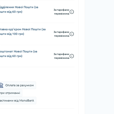
ідділення Нової Пошти (за
За тарифами
шти від 60 грн)
перевізника
тавка кур'єром Нової Пошти (за
За тарифами
шти від 100 грн)
перевізника
поштомат Нової Пошти (за
За тарифами
шти від 60 грн)
перевізника
Оплата за рахунком
при отриманні
частинами від MonoBank