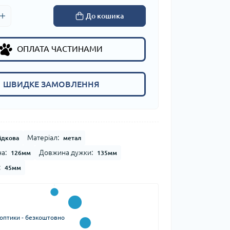
До кошика
ОПЛАТА ЧАСТИНАМИ
ШВИДКЕ ЗАМОВЛЕННЯ
Матеріал:
ідкова
метал
а:
Довжина дужки:
126мм
135мм
:
45мм
 оптики - безкоштовно