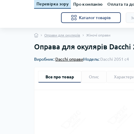
Перевірка зору
Про компанію
Оплата та д
Каталог товарів
Оправи для окулярів
Жіночі оправи
Оправа для окулярів Dacchi 
Виробник:
Dacchi оправи
Модель:
Dacchi 2051 с4
Все про товар
Опис
Характер