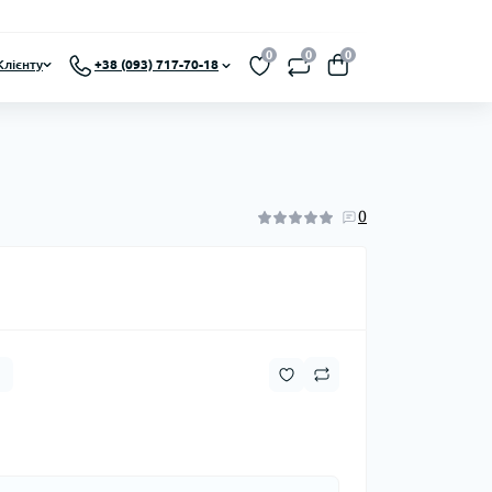
0
0
0
Клієнту
+38 (093) 717-70-18
0