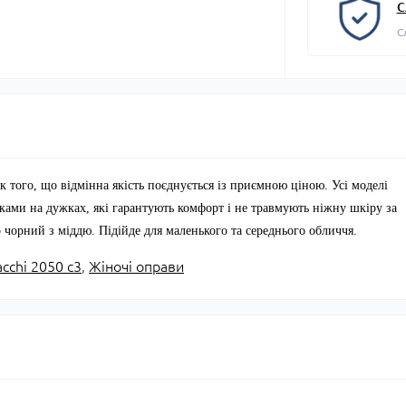
С
С
к того, що відмінна якість поєднується із приємною ціною. Усі моделі
ами на дужках, які гарантують комфорт і не травмують ніжну шкіру за
чорний з міддю. Підійде для маленького та середнього обличчя.
cchi 2050 с3
,
Жіночі оправи