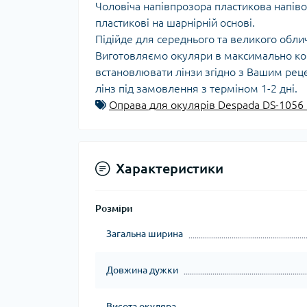
Чоловіча напівпрозора пластикова напіво
пластикові на шарнірній основі.
Підійде для середнього та великого обли
Виготовляємо окуляри в максимально кор
встановлювати лінзи згідно з Вашим рецеп
лінз під замовлення з терміном 1-2 дні.
Оправа для окулярів Despada DS-1056
Характеристики
Розміри
Загальна ширина
Довжина дужки
Висота окуляра