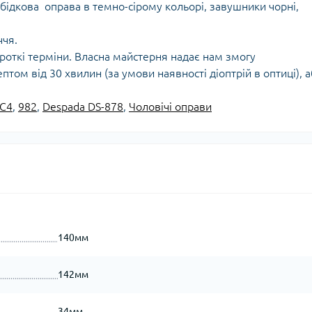
бідкова оправа в темно-сірому кольорі, завушники чорні,
ччя.
откі терміни. Власна майстерня надає нам змогу
том від 30 хвилин (за умови наявності діоптрій в оптиці), 
 C4
,
982
,
Despada DS-878
,
Чоловічі оправи
140мм
142мм
34мм