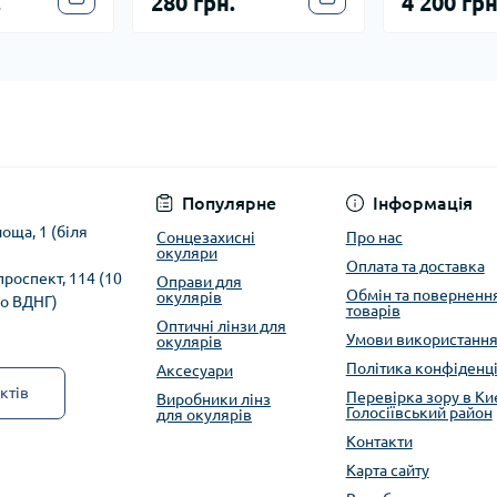
.
280 грн.
4 200 грн
Популярне
Інформація
оща, 1 (біля
Сонцезахисні
Про нас
окуляри
Оплата та доставка
 проспект, 114 (10
Оправи для
Обмін та поверненн
окулярів
ро ВДНГ)
товарів
Оптичні лінзи для
Умови використанн
окулярів
Політика конфіденці
Аксесуари
ктів
Перевірка зору в Киє
Виробники лінз
Голосіївський район
для окулярів
Контакти
Карта сайту