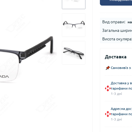
Вид оправи:
на
Загальна ширин
Висота окуляра
Доставка
Самовивіз з
Доставка у в
тарифами по
1-3 дні
Адресна дос
тарифами по
1-3 дні