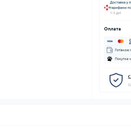
Доставка у 
тарифами по
1-3 дні
Оплата
Готівкою 
Покупка 
С
С