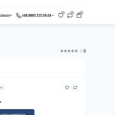
0
0
0
Клієнту
+38 (093) 717-70-18
0
ті
.
 про наявність