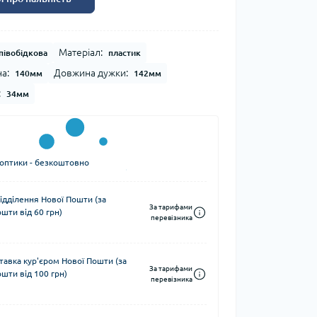
Матеріал:
півобідкова
пластик
а:
Довжина дужки:
140мм
142мм
:
34мм
 оптики - безкоштовно
ідділення Нової Пошти (за
За тарифами
шти від 60 грн)
перевізника
тавка кур'єром Нової Пошти (за
За тарифами
шти від 100 грн)
перевізника