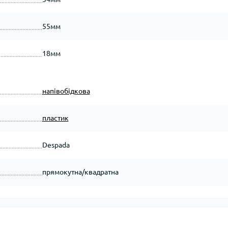
55мм
18мм
напівобідкова
пластик
Despada
прямокутна/квадратна