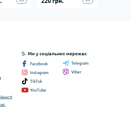
.
220 грн.
Ми у соціальних мережах
Telegram
Facebook
Viber
Instagram
я
TikTok
я
YouTube
йності
ві,