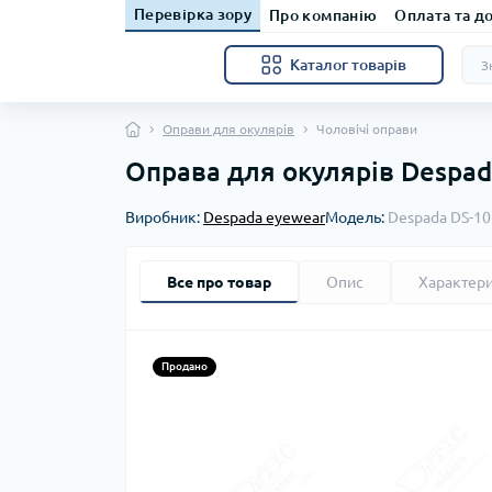
Перевірка зору
Про компанію
Оплата та д
Каталог товарів
Оправи для окулярів
Чоловічі оправи
Оправа для окулярів Despad
Виробник:
Despada eyewear
Модель:
Despada DS-1
Все про товар
Опис
Характер
Продано