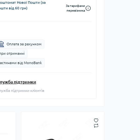
поштомат Нової Пошти (за
За тарифами
шти від 60 грн)
перевізника
Оплата за рахунком
при отриманні
частинами від MonoBank
лужба підтримки
лужба підтримки клієнтів