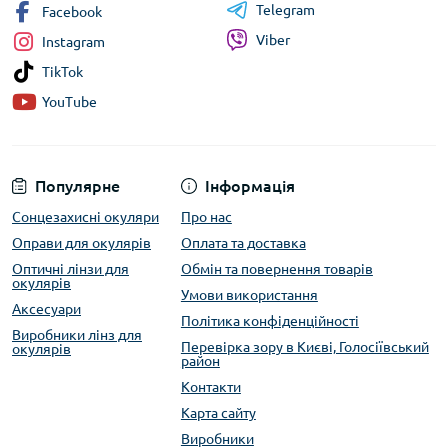
Telegram
Facebook
Viber
Instagram
TikTok
YouTube
Популярне
Інформація
Сонцезахисні окуляри
Про нас
Оправи для окулярів
Оплата та доставка
Оптичні лінзи для
Обмін та повернення товарів
окулярів
Умови використання
Аксесуари
Політика конфіденційності
Виробники лінз для
Перевірка зору в Києві, Голосіївський
окулярів
район
Контакти
Карта сайту
Виробники