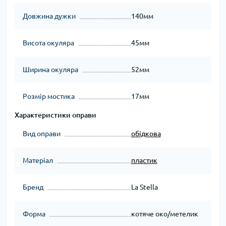
Довжина дужки
140мм
Висота окуляра
45мм
Ширина окуляра
52мм
Розмір мостика
17мм
Характеристики оправи
Вид оправи
обідкова
Матеріал
пластик
Бренд
La Stella
Форма
котяче око/метелик