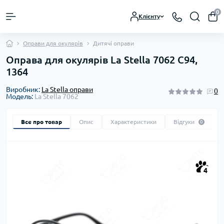
0
Клієнту
Оправи для окулярів
Дитячі оправи
Оправа для окулярів La Stella 7062 C94,
1364
Виробник:
La Stella оправи
0
Модель:
La Stella 7062
Все про товар
Опис
Характеристики
Відгуки
0
4