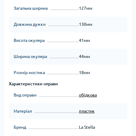
Загальна ширина
127мм
Довжина дужки
130мм
Висота окуляра
41мм
Ширина окуляра
44мм
Розмір мостика
18мм
Характеристики оправи
Вид оправи
обідкова
Матеріал
пластик
Бренд
La Stella