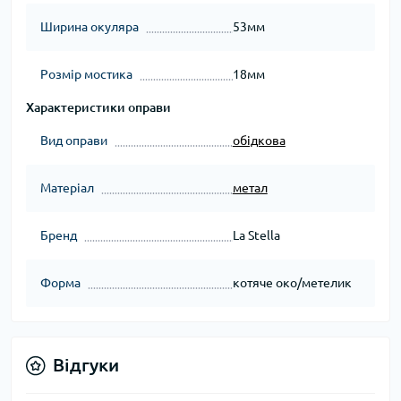
Ширина окуляра
53мм
Розмір мостика
18мм
Характеристики оправи
Вид оправи
обідкова
Матеріал
метал
Бренд
La Stella
Форма
котяче око/метелик
Відгуки