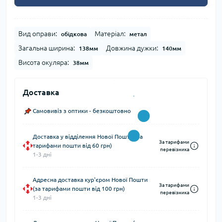
Вид оправи:
Матеріал:
обідкова
метал
Загальна ширина:
Довжина дужки:
138мм
140мм
Висота окуляра:
38мм
Доставка
Самовивіз з оптики - безкоштовно
Доставка у відділення Нової Пошти (за
За тарифами
тарифами пошти від 60 грн)
перевізника
1-3 дні
Адресна доставка кур'єром Нової Пошти
За тарифами
(за тарифами пошти від 100 грн)
перевізника
1-3 дні