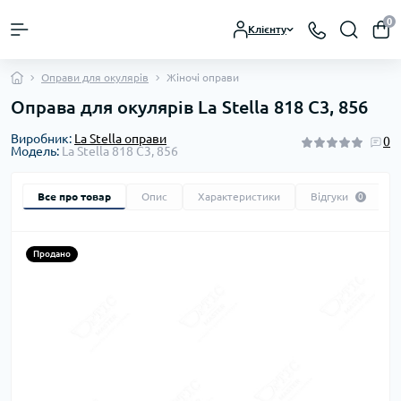
0
Клієнту
Оправи для окулярів
Жіночі оправи
Оправа для окулярів La Stella 818 C3, 856
Виробник:
La Stella оправи
0
Модель:
La Stella 818 C3, 856
Все про товар
Опис
Характеристики
Відгуки
0
Продано