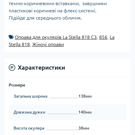
темно-коричневими вставками, завушники
пластикові коричневі на флекс-системі.
Підійде для середнього обличчя.
Оправа для окулярів La Stella 818 C3
,
856
,
La
Stella 818
,
Жіночі оправи
Характеристики
Розміри
Загальна ширина
138мм
Довжина дужки
140мм
Висота окуляра
38мм