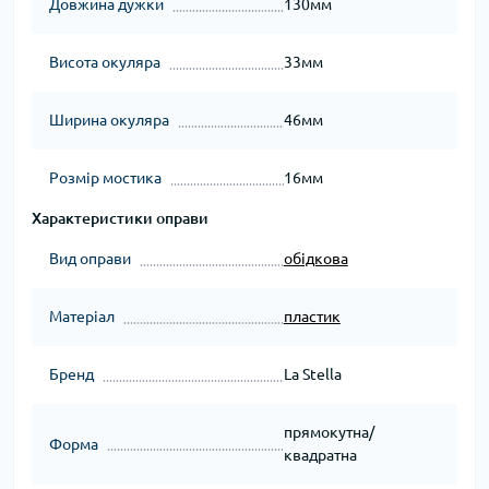
Довжина дужки
130мм
Висота окуляра
33мм
Ширина окуляра
46мм
Розмір мостика
16мм
Характеристики оправи
Вид оправи
обідкова
Матеріал
пластик
Бренд
La Stella
прямокутна/
Форма
квадратна