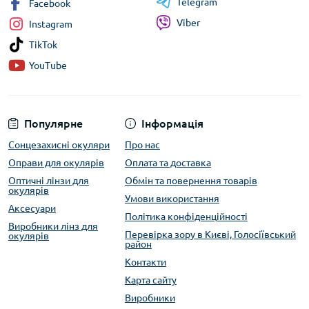
Telegram
Facebook
Viber
Instagram
TikTok
YouTube
Популярне
Інформація
Сонцезахисні окуляри
Про нас
Оправи для окулярів
Оплата та доставка
Оптичні лінзи для
Обмін та повернення товарів
окулярів
Умови використання
Аксесуари
Політика конфіденційності
Виробники лінз для
Перевірка зору в Києві, Голосіївський
окулярів
район
Контакти
Карта сайту
Виробники