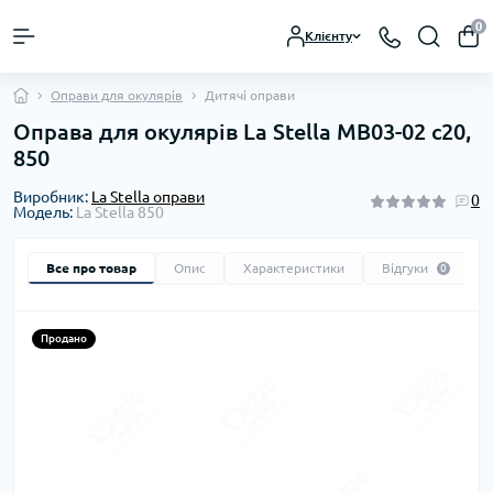
0
Клієнту
Оправи для окулярів
Дитячі оправи
Оправа для окулярів La Stella MB03-02 c20,
850
Виробник:
La Stella оправи
0
Модель:
La Stella 850
Все про товар
Опис
Характеристики
Відгуки
0
Продано