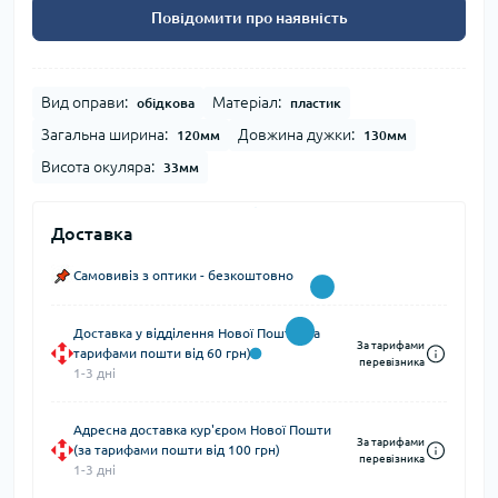
Повідомити про наявність
Вид оправи:
Матеріал:
обідкова
пластик
Загальна ширина:
Довжина дужки:
120мм
130мм
Висота окуляра:
33мм
Доставка
Самовивіз з оптики - безкоштовно
Доставка у відділення Нової Пошти (за
За тарифами
тарифами пошти від 60 грн)
перевізника
1-3 дні
Адресна доставка кур'єром Нової Пошти
За тарифами
(за тарифами пошти від 100 грн)
перевізника
1-3 дні