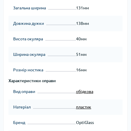
Загальна ширина
131мм
Довжина дужки
138мм
Висота окуляра
40мм
Ширина окуляра
51мм
Розмір мостика
16мм
Характеристики оправи
Вид оправи
обідкова
Матеріал
пластик
Бренд
OptiGlass