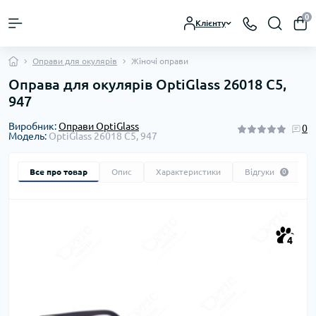
0
Клієнту
Оправи для окулярів
Жіночі оправи
Оправа для окулярів OptiGlass 26018 C5,
947
Виробник:
Оправи OptiGlass
0
Модель:
OptiGlass 26018 C5, 947
Все про товар
Опис
Характеристики
Відгуки
0
4