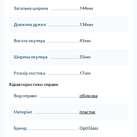
Загальна ширина
144мм
Довжина дужки
136мм
Висота окуляра
43мм
Ширина окуляра
55мм
Розмір мостика
17мм
Характеристики оправи
Вид оправи
обідкова
Матеріал
пластик
Бренд
OptiGlass