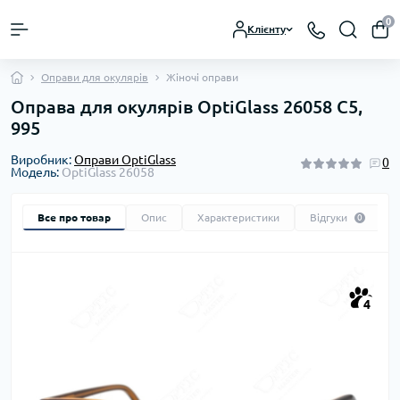
0
Клієнту
Оправи для окулярів
Жіночі оправи
Оправа для окулярів OptiGlass 26058 C5,
995
Виробник:
Оправи OptiGlass
0
Модель:
OptiGlass 26058
Все про товар
Опис
Характеристики
Відгуки
0
4