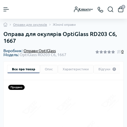
0
Клієнту
Оправи для окулярів
Жіночі оправи
Оправа для окулярів OptiGlass RD203 C6,
1667
Виробник:
Оправи OptiGlass
0
Модель:
OptiGlass RD203 C6, 1667
Все про товар
Опис
Характеристики
Відгуки
0
Продано