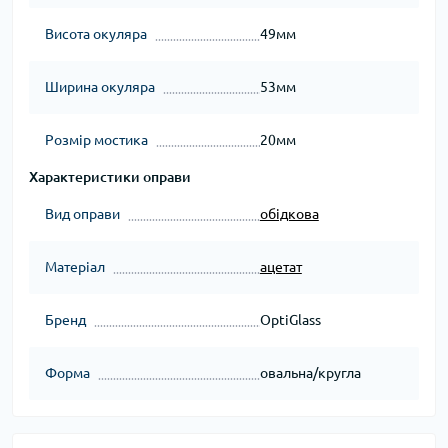
Висота окуляра
49мм
Ширина окуляра
53мм
Розмір мостика
20мм
Характеристики оправи
Вид оправи
обідкова
Матеріал
ацетат
Бренд
OptiGlass
Форма
овальна/кругла