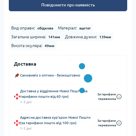
Повідомити про наявність
Вид оправи:
Матеріал:
обідкова
ацетат
Загальна ширина:
Довжина дужки:
141мм
139мм
Висота окуляра:
49мм
Доставка
Самовивіз з оптики - безкоштовно
Доставка у відділення Нової Пошти (за
За тарифами
тарифами пошти від 60 грн)
перевізника
1-3 дні
Адресна доставка кур'єром Нової Пошти
За тарифами
(за тарифами пошти від 100 грн)
перевізника
1-3 дні