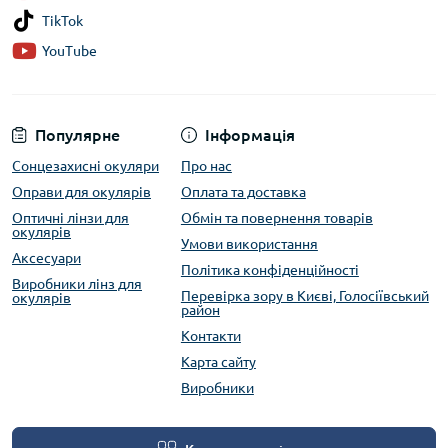
TikTok
YouTube
Популярне
Інформація
Сонцезахисні окуляри
Про нас
Оправи для окулярів
Оплата та доставка
Оптичні лінзи для
Обмін та повернення товарів
окулярів
Умови використання
Аксесуари
Політика конфіденційності
Виробники лінз для
Перевірка зору в Києві, Голосіївський
окулярів
район
Контакти
Карта сайту
Виробники