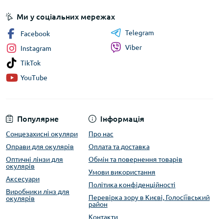
Ми у соціальних мережах
Telegram
Facebook
Viber
Instagram
TikTok
YouTube
Популярне
Інформація
Сонцезахисні окуляри
Про нас
Оправи для окулярів
Оплата та доставка
Оптичні лінзи для
Обмін та повернення товарів
окулярів
Умови використання
Аксесуари
Політика конфіденційності
Виробники лінз для
Перевірка зору в Києві, Голосіївський
окулярів
район
Контакти