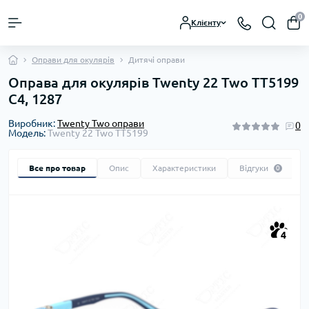
0
Клієнту
Оправи для окулярів
Дитячі оправи
Оправа для окулярів Twenty 22 Two TT5199
C4, 1287
Виробник:
Twenty Two оправи
0
Модель:
Twenty 22 Two TT5199
Все про товар
Опис
Характеристики
Відгуки
0
4