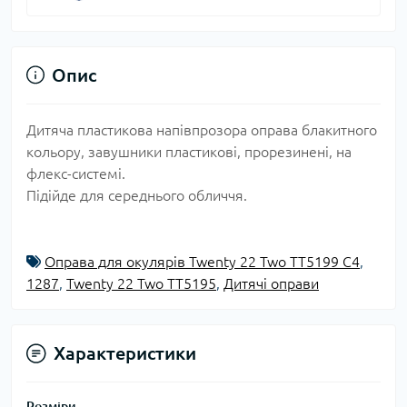
Опис
Дитяча пластикова напівпрозора оправа блакитного
кольору, завушники пластикові, прорезинені, на
флекс-системі.
Підійде для середнього обличчя.
Оправа для окулярів Twenty 22 Two TT5199 C4
,
1287
,
Twenty 22 Two TT5195
,
Дитячі оправи
Характеристики
Розміри