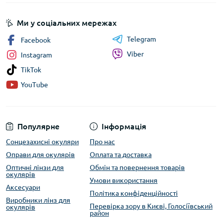
Ми у соціальних мережах
Telegram
Facebook
Viber
Instagram
TikTok
YouTube
Популярне
Інформація
Сонцезахисні окуляри
Про нас
Оправи для окулярів
Оплата та доставка
Оптичні лінзи для
Обмін та повернення товарів
окулярів
Умови використання
Аксесуари
Політика конфіденційності
Виробники лінз для
Перевірка зору в Києві, Голосіївський
окулярів
район