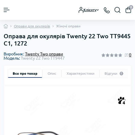
0
Клієнту
Оправи для окулярів
Жіночі оправи
Оправа для окулярів Twenty 22 Two TT9445
C1, 1272
Виробник:
Twenty Two оправи
0
Модель:
Twenty 22 Two TT9447
Все про товар
Опис
Характеристики
Відгуки
0
4