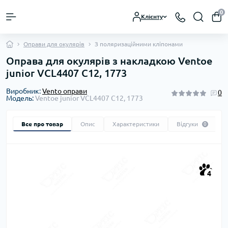
0
Клієнту
Оправи для окулярів
З поляризаційними кліпонами
Оправа для окулярів з накладкою Ventoe
junior VCL4407 C12, 1773
Виробник:
Vento оправи
0
Модель:
Ventoe junior VCL4407 C12, 1773
Все про товар
Опис
Характеристики
Відгуки
0
4