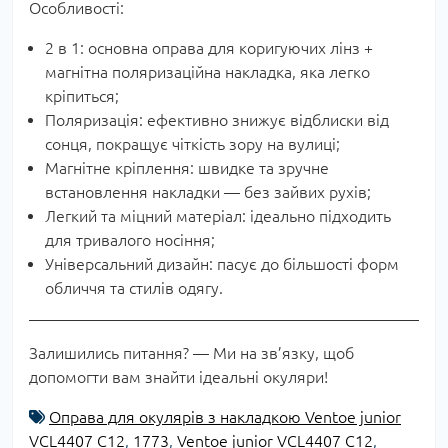
Особливості:
2 в 1: основна оправа для коригуючих лінз +
магнітна поляризаційна накладка, яка легко
кріпиться;
Поляризація: ефективно знижує відблиски від
сонця, покращує чіткість зору на вулиці;
Магнітне кріплення: швидке та зручне
встановлення накладки — без зайвих рухів;
Легкий та міцний матеріал: ідеально підходить
для тривалого носіння;
Універсальний дизайн: пасує до більшості форм
обличчя та стилів одягу.
Залишились питання? — Ми на зв’язку, щоб
допомогти вам знайти ідеальні окуляри!
Оправа для окулярів з накладкою Ventoe junior
VCL4407 C12
,
1773
,
Ventoe junior VCL4407 C12
,