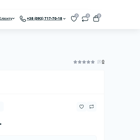
0
0
0
Клієнту
+38 (093) 717-70-18
0
.