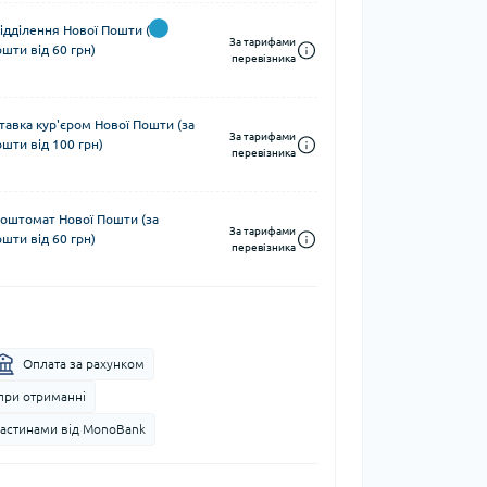
ідділення Нової Пошти (за
За тарифами
шти від 60 грн)
перевізника
тавка кур'єром Нової Пошти (за
За тарифами
шти від 100 грн)
перевізника
поштомат Нової Пошти (за
За тарифами
шти від 60 грн)
перевізника
Оплата за рахунком
при отриманні
частинами від MonoBank