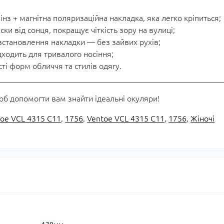
інз + магнітна поляризаційна накладка, яка легко кріпиться;
и від сонця, покращує чіткість зору на вулиці;
встановлення накладки — без зайвих рухів;
дходить для тривалого носіння;
ті форм обличчя та стилів одягу.
об допомогти вам знайти ідеальні окуляри!
toe VCL 4315 C11
,
1756
,
Ventoe VCL 4315 C11
,
1756
,
Жіночі