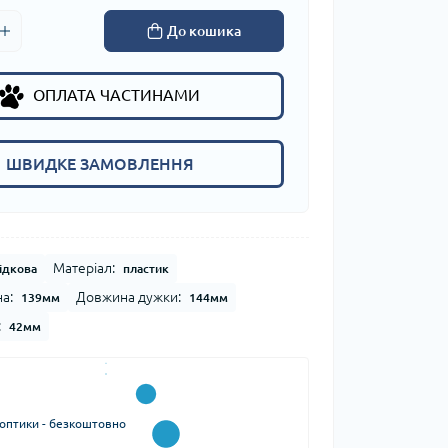
До кошика
ОПЛАТА ЧАСТИНАМИ
ШВИДКЕ ЗАМОВЛЕННЯ
Матеріал:
ідкова
пластик
а:
Довжина дужки:
139мм
144мм
:
42мм
 оптики - безкоштовно