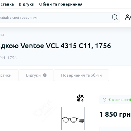
оставка
Відгуки
Обмін та повернення
ами
адкою Ventoe VCL 4315 C11, 1756
C11, 1756
истики
Відгуки
Повернення та обмін
0
Є в наявності
4
1 850 грн