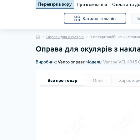
Перевірка зору
Про компанію
Оплата та д
Каталог товарів
Оправи для окулярів
З поляризаційними кліпон
Оправа для окулярів з накл
Виробник:
Vento оправи
Модель:
Ventoe VCL 4315 
Все про товар
Опис
Характер