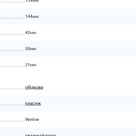
139мм
144мм
42мм
50мм
21мм
обідкова
пластик
Ventoe
овальна/кругла