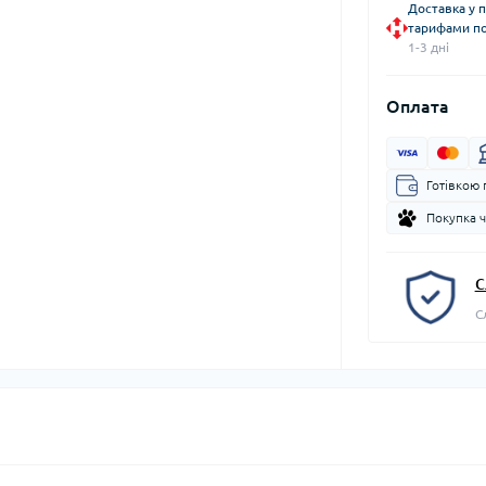
Доставка у 
тарифами по
1-3 дні
Оплата
Готівкою 
Покупка 
С
С