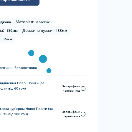
Матеріал:
ідкова
пластик
а:
Довжина дужки:
139мм
135мм
:
36мм
 оптики - безкоштовно
ідділення Нової Пошти (за
За тарифами
шти від 60 грн)
перевізника
тавка кур'єром Нової Пошти (за
За тарифами
шти від 100 грн)
перевізника