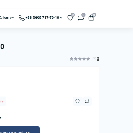
0
0
0
Клієнту
+38 (093) 717-70-18
60
0
ті
.
 про наявність