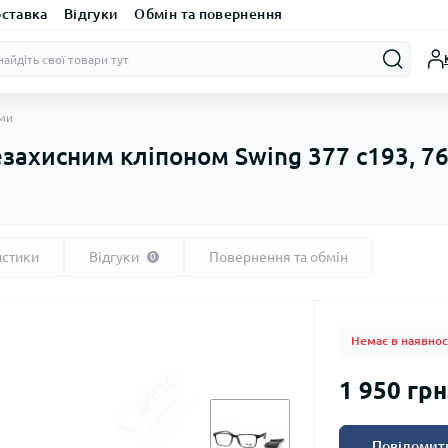
оставка
Відгуки
Обмін та повернення
ами
езахисним кліпоном Swing 377 c193, 7
истики
Відгуки
Повернення та обмін
0
Немає в наявнос
1 950 грн
Повідомити