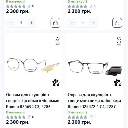
В наявності
В наявності
0
0
2 300 грн.
2 300 грн.
4
4
4
4
Оправа для окулярів з
Оправа для окулярів з
сонцезахисними кліпонами
сонцезахисними кліпонами
Romeo R25694 С3, 2286
Romeo R25472-1 С4, 2287
В наявності
В наявності
0
0
2 300 грн.
2 300 грн.