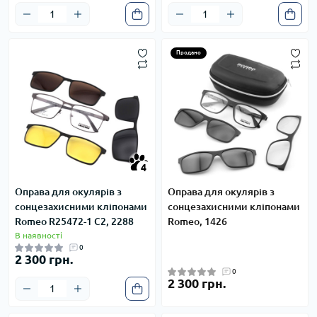
Продано
4
4
Оправа для окулярів з
Оправа для окулярів з
сонцезахисними кліпонами
сонцезахисними кліпонами
Romeo R25472-1 С2, 2288
Romeo, 1426
В наявності
0
2 300 грн.
0
2 300 грн.