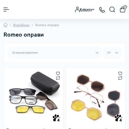
0
Клієнту
Виробник
Romeo оправи
Romeo оправи
4
4
4
4