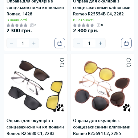
Оправа для окулярів з
Оправа для окулярів з
сонцезахисними кліпонами
сонцезахисними кліпонами
Romeo, 1428
Romeo R25554B С4, 2282
В наявності
В наявності
0
0
2 300 грн.
2 300 грн.
4
4
4
4
Оправа для окулярів з
Оправа для окулярів з
сонцезахисними кліпонами
сонцезахисними кліпонами
Romeo R25680 С1, 2283
Romeo R25694 С2, 2285