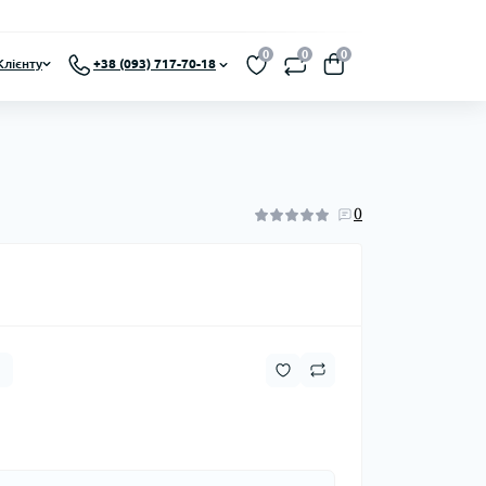
0
0
0
Клієнту
+38 (093) 717-70-18
0