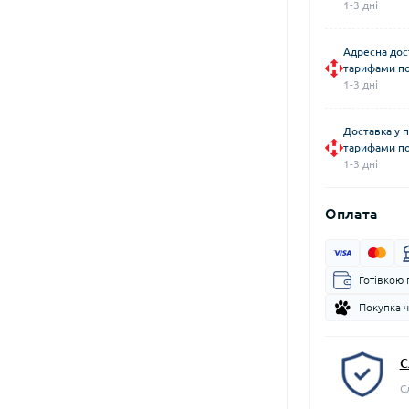
1-3 дні
Адресна дос
тарифами по
1-3 дні
Доставка у 
тарифами по
1-3 дні
Оплата
Готівкою 
Покупка 
С
С