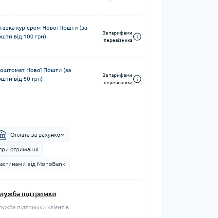
тавка кур'єром Нової Пошти (за
За тарифами
шти від 100 грн)
перевізника
поштомат Нової Пошти (за
За тарифами
шти від 60 грн)
перевізника
Оплата за рахунком
при отриманні
частинами від MonoBank
лужба підтримки
лужба підтримки клієнтів