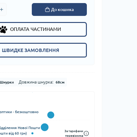
До кошика
ОПЛАТА ЧАСТИНАМИ
ШВИДКЕ ЗАМОВЛЕННЯ
Довжина шнурка:
Шнурки
68см
 оптики - безкоштовно
ідділення Нової Пошти (за
За тарифами
шти від 60 грн)
перевізника