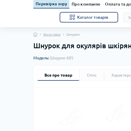
Перевірка зору
Про компанію
Оплата та д
Каталог товарів
Аксесуари
Шнурки
Шнурок для окулярів шкіря
Модель:
Шнурок 685
Все про товар
Опис
Характер