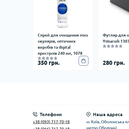
Спрей для очищення лінз
Футляр для о
окулярів, оптичних
Yimaruili 130
виробів та digital
пристроїв 240 мл, 1078
350 грн.
280 грн.
Телефони
Наша адреса
+38 (093) 717-70-18
м. Київ, Оболонська пл
метро Оболонь)
+38 (066) 717-70-18