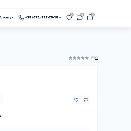
0
0
0
Клієнту
+38 (093) 717-70-18
0
.