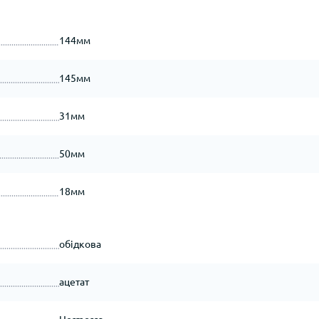
144мм
145мм
31мм
50мм
18мм
обідкова
ацетат