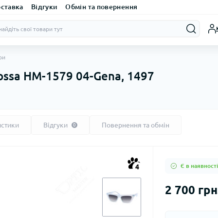
оставка
Відгуки
Обмін та повернення
ри
ssa HM-1579 04-Gena, 1497
истики
Відгуки
Повернення та обмін
0
Є в наявності
4
2 700 грн