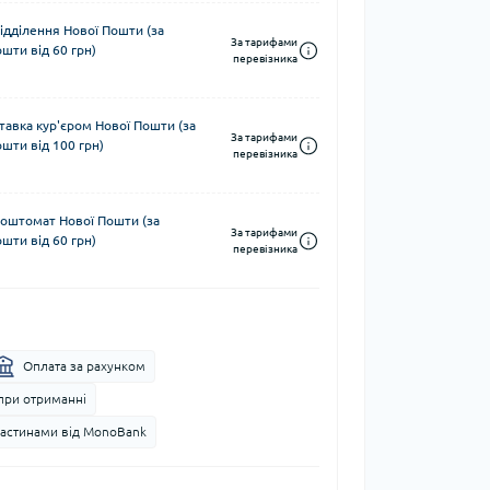
ідділення Нової Пошти (за
За тарифами
шти від 60 грн)
перевізника
тавка кур'єром Нової Пошти (за
За тарифами
шти від 100 грн)
перевізника
поштомат Нової Пошти (за
За тарифами
шти від 60 грн)
перевізника
Оплата за рахунком
при отриманні
частинами від MonoBank