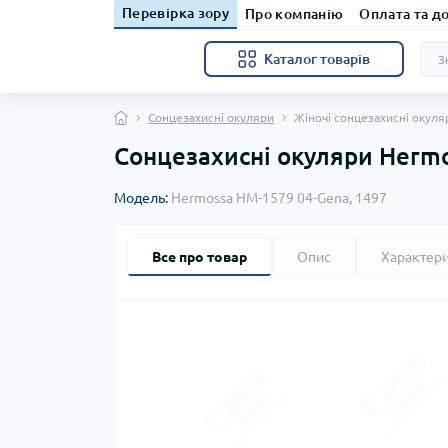
Перевірка зору
Про компанію
Оплата та д
Каталог товарів
Сонцезахисні окуляри
Жіночі сонцезахисні окуля
Сонцезахисні окуляри Hermo
Модель:
Hermossa HM-1579 04-Gena, 1497
Все про товар
Опис
Характер