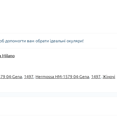
об допомогти вам обрати ідеальні окуляри!
a Milano
579 04-Gena
,
1497
,
Hermossa HM-1579 04-Gena
,
1497
,
Жіночі