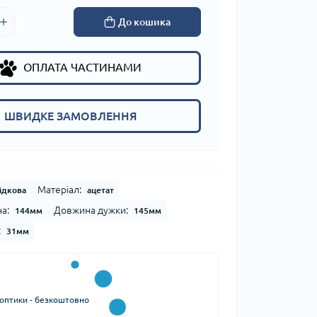
До кошика
ОПЛАТА ЧАСТИНАМИ
ШВИДКЕ ЗАМОВЛЕННЯ
Матеріал:
ідкова
ацетат
а:
Довжина дужки:
144мм
145мм
:
31мм
 оптики - безкоштовно