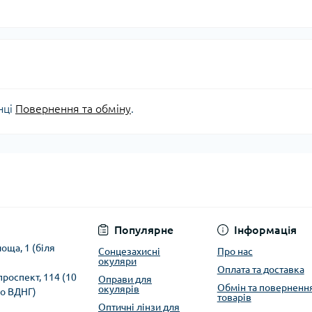
нці
Повернення та обміну
.
Популярне
Інформація
оща, 1 (біля
Сонцезахисні
Про нас
окуляри
Оплата та доставка
 проспект, 114 (10
Оправи для
Обмін та поверненн
окулярів
ро ВДНГ)
товарів
Оптичні лінзи для