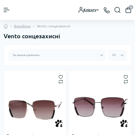
0
Клієнту
Виробник
Vento сонцезахисні
Vento сонцезахисні
4
4
4
4