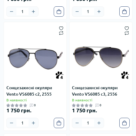
4
4
4
4
Сонцезахисні окуляри
Сонцезахисні окуляри
Vento VS6085 c2, 2555
Vento VS6085 c3, 2556
В наявності
В наявності
0
0
1 750 грн.
1 750 грн.