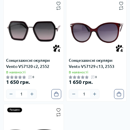
4
4
4
4
Сонцезахисні окуляри
Сонцезахисні окуляри
Vento VS7120 c2, 2552
Vento VS7129 c13, 2553
В наявності
В наявності
0
0
1 650 грн.
1 650 грн.
Продано