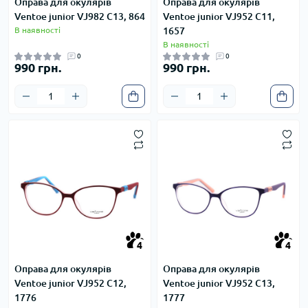
Оправа для окулярів
Оправа для окулярів
Ventoe junior VJ982 C13, 864
Ventoe junior VJ952 C11,
В наявності
1657
В наявності
0
0
990 грн.
990 грн.
4
4
4
4
Оправа для окулярів
Оправа для окулярів
Ventoe junior VJ952 C12,
Ventoe junior VJ952 C13,
1776
1777