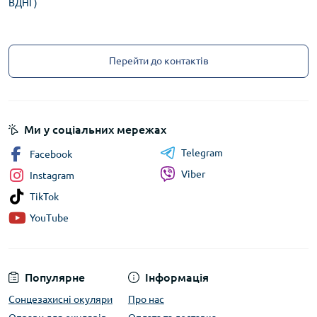
ВДНГ)
чудовий вибір для школи, прогулянок чи спортивних занять.
Стиль для дітей і підлітків
Перейти до контактів
Колекція включає моделі в яскравих, трендових кольорах, а
також більш стримані відтінки для старших дітей і підлітків.
Кожна оправа має сучасну форму, що допомагає дитині
почуватися впевнено й стильно.
Ми у соціальних мережах
Telegram
Facebook
Окуляри за рецептом із оправами Ventoe
Viber
Instagram
Junior
TikTok
У нашій власній майстерні ми виготовимо дитячі окуляри за
YouTube
рецептом лікаря всього за
30 хвилин
(за наявності
потрібних лінз). Пропонуємо:
звичайні оптичні лінзи;
Популярне
Інформація
фотохромні лінзи (хамелеони);
Сонцезахисні окуляри
Про нас
антиблікові та захисні покриття від синього світла.