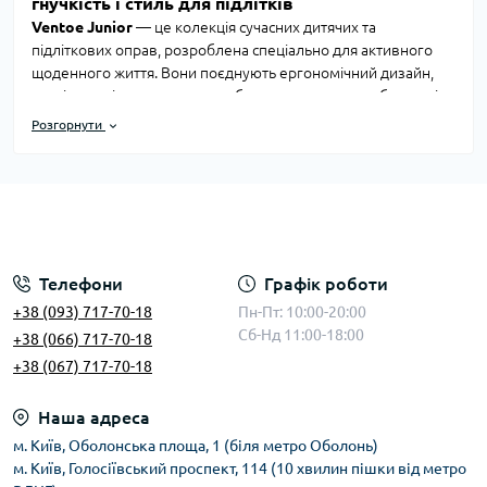
гнучкість і стиль для підлітків
Ventoe Junior
— це колекція сучасних дитячих та
підліткових оправ, розроблена спеціально для активного
щоденного життя. Вони поєднують ергономічний дизайн,
легкі матеріали та стильне забарвлення, яке подобається і
дітям, і батькам.
Розгорнути
Комфорт і безпечні матеріали
Оправи
Ventoe Junior
виготовляються з гіпоалергенних та
міцних матеріалів, які не подразнюють шкіру та
забезпечують легкість при тривалому носінні. Завдяки
Телефони
Графік роботи
гнучким дужкам і м’яким елементам, вони добре
+38 (093) 717-70-18
Пн-Пт: 10:00-20:00
тримаються та не спадають навіть під час активних рухів.
Сб-Нд 11:00-18:00
+38 (066) 717-70-18
+38 (067) 717-70-18
Гнучкість і міцність
Наша адреса
Конструкція оправ
Ventoe Junior
створена з урахуванням
м. Київ, Оболонська площа, 1 (біля метро Оболонь)
дитячої рухливості. Оправи витримують згинання, падіння та
м. Київ, Голосіївський проспект, 114 (10 хвилин пішки від метро
активне використання, залишаючись цілими і зручними. Це