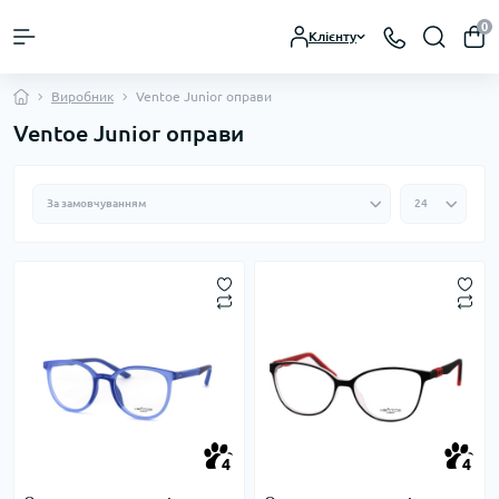
0
Клієнту
Виробник
Ventoe Junior оправи
Ventoe Junior оправи
4
4
4
4