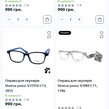
В наявності
В наявності
0
0
990 грн.
990 грн.
Продано
4
4
Оправа для окулярів
Оправа для окулярів
Ventoe junior VJ1916 C13,
Ventoe junior VJ989 C11,
1855
1786
В наявності
0
990 грн.
0