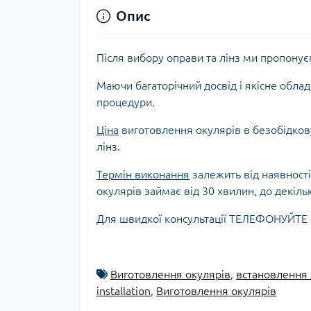
Опис
Після вибору оправи та лінз ми пропонує
Маючи багаторічний досвід і якісне обла
процедури.
Ціна
виготовлення окулярів в безобідкову
лінз.
Термін виконання
залежить від наявності 
окулярів займає від 30 хвилин, до декільк
Для швидкої консультації ТЕЛЕФОНУЙТЕ 
Виготовлення окулярів
,
встановлення 
installation
,
Виготовлення окулярів