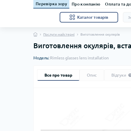
Перевірка зору
Про компанію
Оплата та д
Каталог товарів
Послуги майстерні
Виготовлення окулярів
Виготовлення окулярів, вст
Модель:
Rimless glasses lens installation
Все про товар
Опис
Відгуки
1