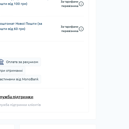
За тарифами
шти від 100 грн)
перевізника
поштомат Нової Пошти (за
За тарифами
шти від 60 грн)
перевізника
Оплата за рахунком
при отриманні
частинами від MonoBank
лужба підтримки
лужба підтримки клієнтів