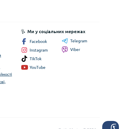
Ми у соціальних мережах
Telegram
Facebook
Viber
Instagram
я
TikTok
я
YouTube
йності
ві,