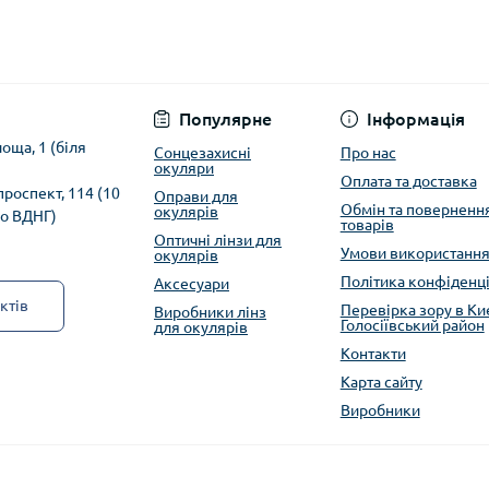
Популярне
Інформація
оща, 1 (біля
Сонцезахисні
Про нас
окуляри
Оплата та доставка
 проспект, 114 (10
Оправи для
Обмін та поверненн
окулярів
ро ВДНГ)
товарів
Оптичні лінзи для
Умови використанн
окулярів
Політика конфіденці
Аксесуари
ктів
Перевірка зору в Киє
Виробники лінз
Голосіївський район
для окулярів
Контакти
Карта сайту
Виробники