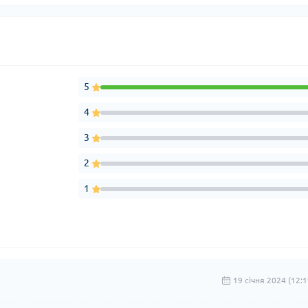
5
4
3
2
1
19 cічня 2024 (12:1