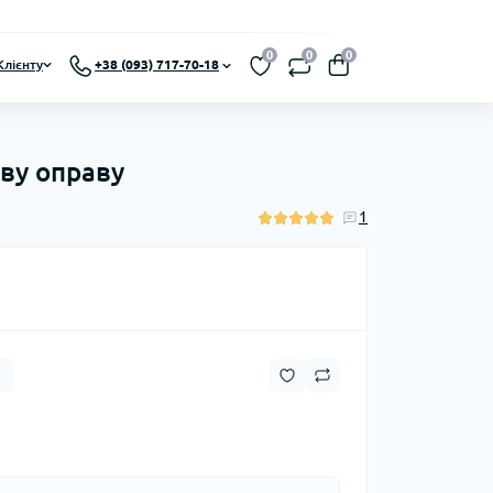
0
0
0
Клієнту
+38 (093) 717-70-18
ову оправу
1