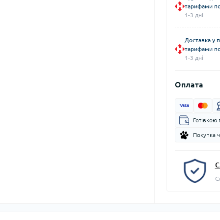
тарифами по
1-3 дні
Доставка у 
тарифами по
1-3 дні
Оплата
Готівкою 
Покупка 
С
С