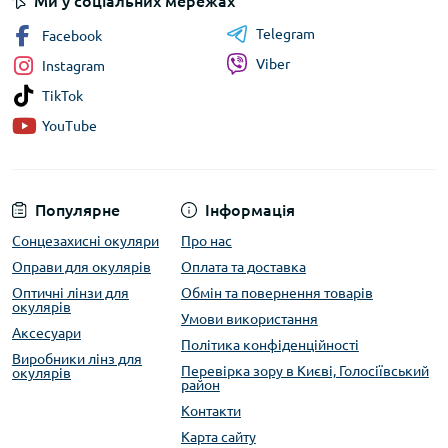
Ми у соціальних мережах
Telegram
Facebook
Viber
Instagram
TikTok
YouTube
Популярне
Інформація
Сонцезахисні окуляри
Про нас
Оправи для окулярів
Оплата та доставка
Оптичні лінзи для
Обмін та повернення товарів
окулярів
Умови використання
Аксесуари
Політика конфіденційності
Виробники лінз для
Перевірка зору в Києві, Голосіївський
окулярів
район
Контакти
Карта сайту