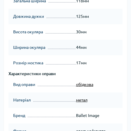
Загальна ширина
118мм
Довжина дужки
125мм
Висота окуляра
30мм
Ширина окуляра
44мм
Розмір мостика
17мм
Характеристики оправи
Вид оправи
обідкова
Матеріал
метал
Бренд
Ballet Image
Форма
овальна/кругла