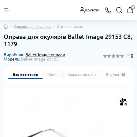
0
Клієнту
Оправи для окулярів
Дитячі оправи
Оправа для окулярів Ballet Image 29153 C8,
1179
Виробник:
Ballet Image оправи
0
Модель:
Ballet Image 29153
Все про товар
Опис
Характеристики
Відгуки
0
4