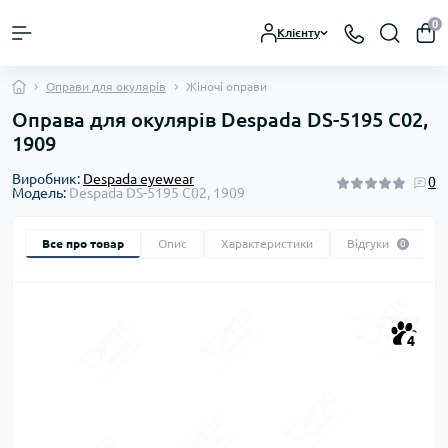
0
Клієнту
Оправи для окулярів
Жіночі оправи
Оправа для окулярів Despada DS-5195 C02,
1909
Виробник:
Despada eyewear
0
Модель:
Despada DS-5195 C02, 1909
Все про товар
Опис
Характеристики
Відгуки
0
4