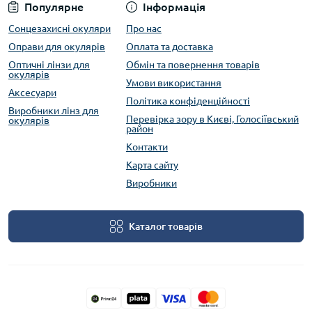
Популярне
Інформація
Сонцезахисні окуляри
Про нас
Оправи для окулярів
Оплата та доставка
Оптичні лінзи для
Обмін та повернення товарів
окулярів
Умови використання
Аксесуари
Політика конфіденційності
Виробники лінз для
Перевірка зору в Києві, Голосіївський
окулярів
район
Контакти
Карта сайту
Виробники
Каталог товарів