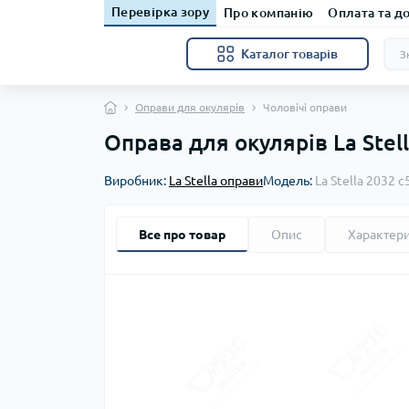
Перевірка зору
Про компанію
Оплата та д
Каталог товарів
Оправи для окулярів
Чоловічі оправи
Оправа для окулярів La Stell
Виробник:
La Stella оправи
Модель:
La Stella 2032 c
Все про товар
Опис
Характер