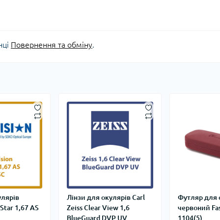
нці
Повернення та обміну
.
улярів
Лінзи для окулярів Carl
Футляр для 
 Star 1,67 AS
Zeiss Clear View 1,6
червоний Fas
BlueGuard DVP UV
1104(5)