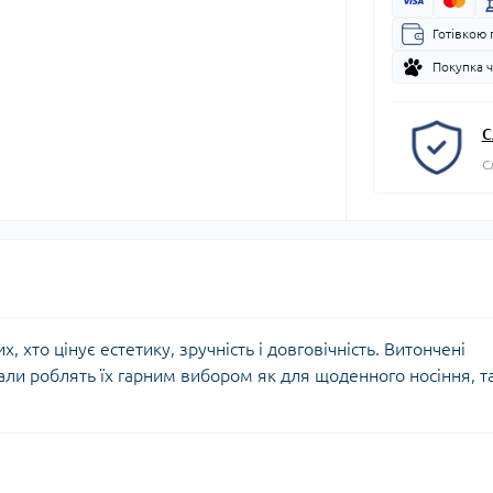
Готівкою 
Покупка 
С
С
их, хто цінує естетику, зручність і довговічність. Витончені
али роблять їх гарним вибором як для щоденного носіння, та