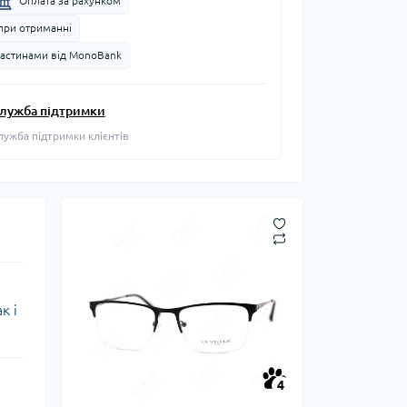
Оплата за рахунком
при отриманні
частинами від MonoBank
лужба підтримки
лужба підтримки клієнтів
к і
4