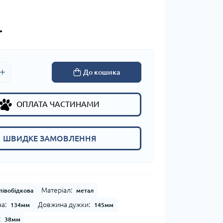
.
До кошика
ОПЛАТА ЧАСТИНАМИ
ШВИДКЕ ЗАМОВЛЕННЯ
Матеріал:
півобідкова
метал
а:
Довжина дужки:
134мм
145мм
:
38мм