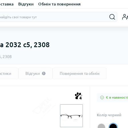
оставка
Відгуки
Обмін та повернення
a 2032 c5, 2308
5, 2308
истики
Відгуки
Повернення та обмін
0
Є в наявності
4
Колір чорний