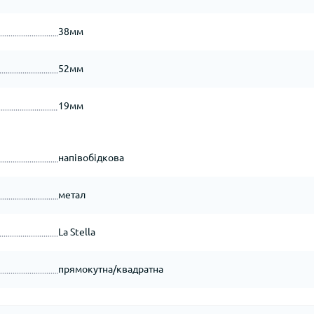
38мм
52мм
19мм
напівобідкова
метал
La Stella
прямокутна/квадратна