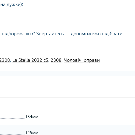
на дужки):
з підбором лінз? Звертайтесь — допоможемо підібрати
2308
,
La Stella 2032 c5
,
2308
,
Чоловічі оправи
134мм
145мм