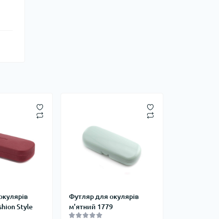
окулярів
Футляр для окулярів
hion Style
м'ятний 1779